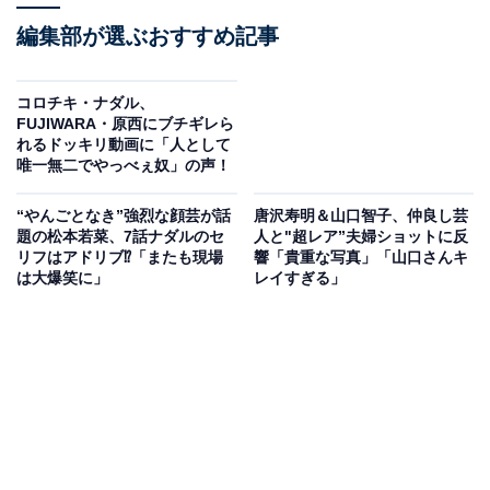
編集部が選ぶおすすめ記事
コロチキ・ナダル、
FUJIWARA・原西にブチギレら
れるドッキリ動画に「人として
唯一無二でやっべぇ奴」の声！
“やんごとなき”強烈な顔芸が話
唐沢寿明＆山口智子、仲良し芸
題の松本若菜、7話ナダルのセ
人と"超レア”夫婦ショットに反
リフはアドリブ⁉「またも現場
響「貴重な写真」「山口さんキ
は大爆笑に」
レイすぎる」