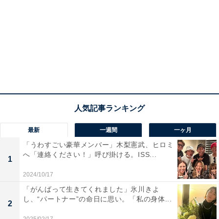
最新
一週間
一ヶ月
「うわすごい豪華メンバー」木梨憲武、ヒロミ
へ「連絡ください！」呼び掛ける。ISS...
1
2024/10/17
「がんばって生きてくれました」氷川きよ
し、“パートナー”の命日に思い。「私の身体...
2