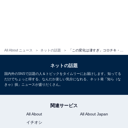
All About ニュース
ネットの話題
「この変化は凄すぎ」コロチキ・西野、10カ月の筋トレで大変身した姿を披露！「顔つきが漢になってる」
ネットの話題
国内外のSNSで話題の人＆トピックをタイムリーにお届けします。知ってる
だけでちょっと得する、なんだか楽しい気分になれる、ネット発「知ら（な
きゃ）損」ニュースが盛りだくさん。
関連サービス
All About
All About Japan
イチオシ