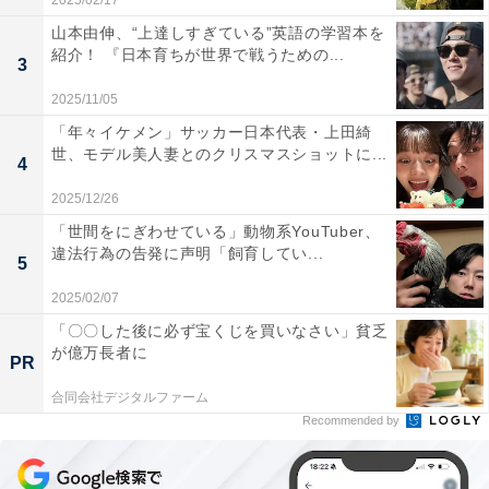
2025/02/17
山本由伸、“上達しすぎている”英語の学習本を
紹介！ 『日本育ちが世界で戦うための...
3
2025/11/05
「年々イケメン」サッカー日本代表・上田綺
世、モデル美人妻とのクリスマスショットに...
4
2025/12/26
「世間をにぎわせている」動物系YouTuber、
違法行為の告発に声明「飼育してい...
5
2025/02/07
「〇〇した後に必ず宝くじを買いなさい」貧乏
が億万長者に
PR
合同会社デジタルファーム
Recommended by