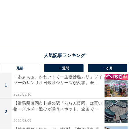
最新
一週間
一ヶ月
「あぁぁぁ。かわいくて一生断捨離ムリ」ダイ
ソーのサンリオ日焼けシリーズが反響。全...
1
2026/08/10
【群馬県藤岡市】道の駅「ららん藤岡」は買い
物・グルメ・遊びが揃うスポット。全国で...
2
2026/08/09