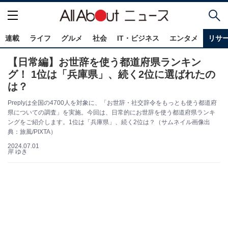
連載
ライフ
グルメ
社会
IT・ビジネス
エンタメ
リサ
【日常編】お世辞を使う都道府県ランキン
グ！ 1位は「兵庫県」、続く2位に選ばれたの
は？
Preplyは全国の4700人を対象に、「お世辞・社交辞令をもっとも使う都道府
県についての調査」を実施。今回は、日常的にお世辞を使う都道府県ランキ
ングをご紹介します。1位は「兵庫県」、続く2位は？（サムネイル画像出
典：旅風/PIXTA）
2024.07.01
岸 ゆき