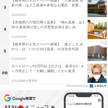
【岐阜県の人気スーパー銭湯】「六条温泉 喜
多の湯」は人工温泉や多彩なお風呂・岩盤...
3
2026/08/09
【宮城県の穴場日帰り温泉】「晴れ温泉」は1
00％源泉掛け流しの天然混合泉を楽しめ...
4
2026/08/09
【岐阜県の人気スーパー銭湯】「湯どころ み
のり」は「いけだゆげ温泉」や冷冷交代浴...
5
2026/08/09
カードローン50万円以上の人は、返済を3～6
ヶ月停止して『大幅に減額してから返済...
PR
渋谷法務総合事務所
Recommended by