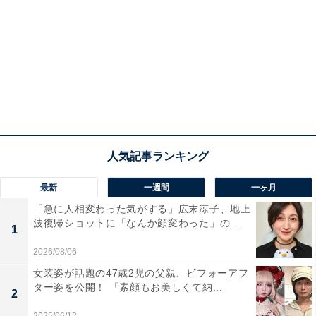
最新
一週間
一ヶ月
「急に人相変わった気がする」広末涼子、地上
波復帰ショットに「なんか顔変わった」の...
1
2026/08/06
女装姿が話題の47歳2児の父親、ビフォーアフ
ター姿を公開！ 「素顔もお美しくて納...
2