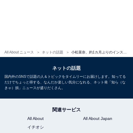
All About ニュース
ネットの話題
小松菜奈、約1カ月ぶりのインスタ更新で妖艶なモデルショット披露！ 『Them magazine』でモードコーデ
ネットの話題
国内外のSNSで話題の人＆トピックをタイムリーにお届けします。知ってる
だけでちょっと得する、なんだか楽しい気分になれる、ネット発「知ら（な
きゃ）損」ニュースが盛りだくさん。
関連サービス
All About
All About Japan
イチオシ