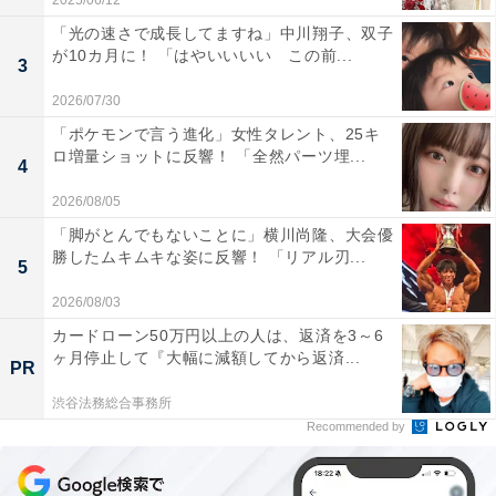
2025/06/12
「光の速さで成長してますね」中川翔子、双子
が10カ月に！ 「はやいいいい この前...
3
2026/07/30
「ポケモンで言う進化」女性タレント、25キ
ロ増量ショットに反響！ 「全然パーツ埋...
4
2026/08/05
「脚がとんでもないことに」横川尚隆、大会優
勝したムキムキな姿に反響！ 「リアル刃...
5
2026/08/03
カードローン50万円以上の人は、返済を3～6
ヶ月停止して『大幅に減額してから返済...
PR
渋谷法務総合事務所
Recommended by