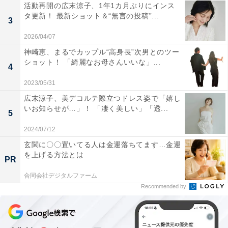
活動再開の広末涼子、1年1カ月ぶりにインス
タ更新！ 最新ショット＆“無言の投稿”...
3
2026/04/07
神崎恵、まるでカップル“高身長”次男とのツー
ショット！ 「綺麗なお母さんいいな」...
4
2023/05/31
広末涼子、美デコルテ際立つドレス姿で「嬉し
いお知らせが…」！ 「凄く美しい」「透...
5
2024/07/12
玄関に〇〇置いてる人は金運落ちてます…金運
を上げる方法とは
PR
合同会社デジタルファーム
Recommended by