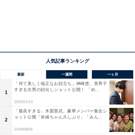
最新
一週間
一ヶ月
「何て美しく端正なお顔立ち」神崎恵、美男子
すぎる次男の顔出しショット公開！ 「め...
1
2025/01/14
「最高すぎる」木梨憲武、豪華メンバー集合シ
ョット公開「奈緒ちゃん久しぶり」「みん...
2
2026/08/06