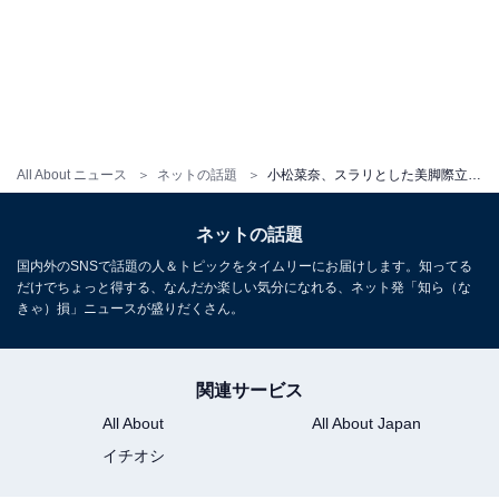
All About ニュース
ネットの話題
小松菜奈、スラリとした美脚際立つ制服姿！ 韓国発アイウエアブランドのモデルショットを公開
ネットの話題
国内外のSNSで話題の人＆トピックをタイムリーにお届けします。知ってる
だけでちょっと得する、なんだか楽しい気分になれる、ネット発「知ら（な
きゃ）損」ニュースが盛りだくさん。
関連サービス
All About
All About Japan
イチオシ