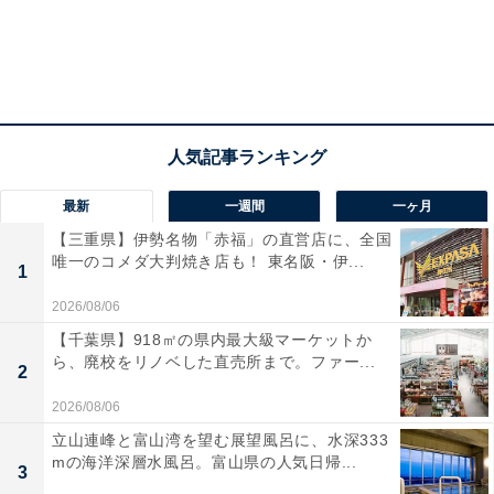
最新
一週間
一ヶ月
【三重県】伊勢名物「赤福」の直営店に、全国
唯一のコメダ大判焼き店も！ 東名阪・伊...
1
2026/08/06
【千葉県】918㎡の県内最大級マーケットか
ら、廃校をリノベした直売所まで。ファー...
2
2026/08/06
立山連峰と富山湾を望む展望風呂に、水深333
mの海洋深層水風呂。富山県の人気日帰...
3