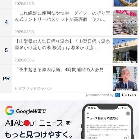
2026/08/06
「これ絶対に便利なやつや」ダイソーの折り畳
み式ランドリーバスケットが高評価「使わ...
4
2026/08/03
【山梨県の人気日帰り温泉】「山梨日帰り温泉
源泉かけ流しの湯 桜湯」は源泉かけ流...
5
2026/08/05
「夜中起きる原因は脳」4時間睡眠の人必見
PR
ビタブリッドジャパン
Recommended by