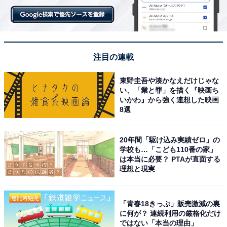
注目の連載
東野圭吾や湊かなえだけじゃな
い、「業と罪」を描く『映画ち
いかわ』から強く連想した映画
8選
20年間「駆け込み実績ゼロ」の
学校も…「こども110番の家」
は本当に必要？ PTAが直面する
理想と現実
「青春18きっぷ」販売激減の裏
に何が？ 連続利用の厳格化だけ
ではない「本当の理由」