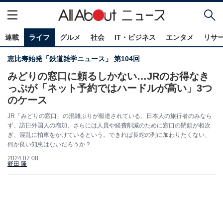
連載
ライフ
グルメ
社会
IT・ビジネス
エンタメ
リサ
恵比寿始発「鉄道雑学ニュース」 第104回
みどりの窓口に頼るしかない…JRのお得なき
っぷが「ネット予約ではハードルが高い」3つ
のケース
JR「みどりの窓口」の混雑ぶりが報道されている。日本人の旅行者のみなら
ず、訪日外国人の増加、さらには人員や経費削減のために窓口の閉鎖が相次
ぎ、混乱に拍車をかけているという。できれば長蛇の列に加わりたくない、
何か良い知恵はないだろうか？
2024.07.08
野田 隆