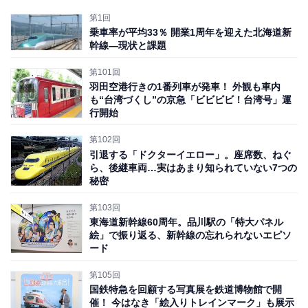
第1回
乗車率が平均33％ 開業1周年を迎えた北海道新
幹線―現状と課題
第101回
羽田空港行きの1番列車が発車！ 外観も車内
も“台湾づくし”の京急「ビビビビ！台湾号」運
行開始
第102回
引退する「ドクターイエロー」。座席数、ねぐ
ら、後継車両…実はあまり知られていない7つの
秘密
第103回
東海道新幹線60周年。品川駅の「特大パネル
絵」で振り返る、新幹線の忘れられないエピソ
ード
第105回
国鉄特急を回顧する写真展を鉄道博物館で開
催！ 今はなき「絵入りトレインマーク」も展示