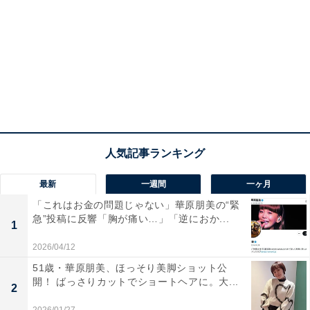
最新
一週間
一ヶ月
「これはお金の問題じゃない」華原朋美の“緊
急”投稿に反響「胸が痛い…」「逆におか...
1
2026/04/12
51歳・華原朋美、ほっそり美脚ショット公
開！ ばっさりカットでショートヘアに。大...
2