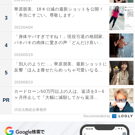
2026/01/27
華原朋美、18キロ減の最新ショットを公開！
「本当にすごい。尊敬します」
3
2022/04/04
「身体ヤバすぎですね！」現役引退の格闘家、
バキバキの肉体に驚きの声「どんだけ良い...
4
2026/05/19
「別人のようだ…」華原朋美、最新ショットに
反響「ほんま痩せたらめっちゃ可愛いなる...
5
2026/08/10
カードローン50万円以上の人は、返済を3～6
ヶ月停止して『大幅に減額してから返済...
PR
渋谷法務総合事務所
Recommended by