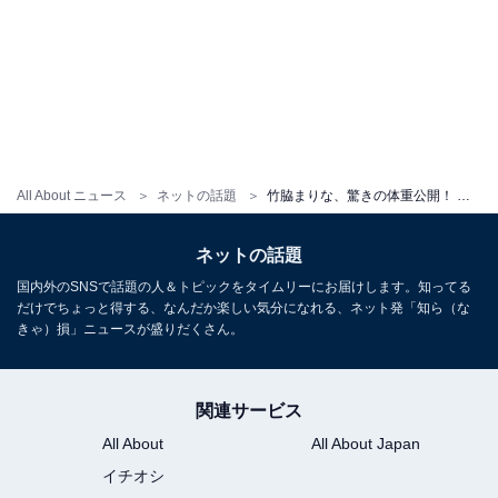
All About ニュース
ネットの話題
竹脇まりな、驚きの体重公開！ 引き締まった体あらわで「めちゃスタイル良き」「ほっそーい」と反響
ネットの話題
国内外のSNSで話題の人＆トピックをタイムリーにお届けします。知ってる
だけでちょっと得する、なんだか楽しい気分になれる、ネット発「知ら（な
きゃ）損」ニュースが盛りだくさん。
関連サービス
All About
All About Japan
イチオシ