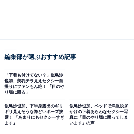
編集部が選ぶおすすめ記事
「下着も付けてない？」似鳥沙
也加、美乳チラ見えセクシー自
撮りにファンもん絶！ 「目のや
り場に困る」
似鳥沙也加、下半身露出のギリ
似鳥沙也加、ベッドで洋服脱ぎ
ギリ見えそうな際どいポーズ披
かけの下着あらわなセクシー写
露！ 「あまりにもセクシーすぎ
真に「目のやり場に困ってしま
ます」
います」の声