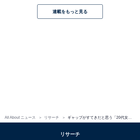
のでバラエティ番組に出ているとどんなことを喋るのか
連載をもっと見る
気になってしまうから」（40代女性／東京都）
「童顔だがお酒が好きだから」（20代男性／茨城県）
「可愛い顔からの酒を飲んでいるイメージが強いまたお
つまみとかにも詳しそう」（30代男性／滋賀県）
「コメディ演技が上手なところが端正な顔立ちとのギャ
ップが魅力的です」（40代男性／兵庫県）
※回答者のコメントは原文ママです
All About ニュース
リサーチ
ギャップがすてきだと思う「20代女性俳優」ランキング！ 2位「川口春奈」、1位は？
リサーチ
15位までの全ランキング結果を見
次ページ