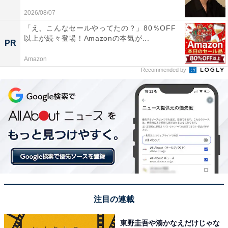
2026/08/07
「え、こんなセールやってたの？」80％OFF
以上が続々登場！Amazonの本気が...
PR
Amazon
Recommended by
View this post on Instagram
注目の連載
東野圭吾や湊かなえだけじゃな
A post shared by 橋本環奈&井手上漠マネージャー (@kannahashim