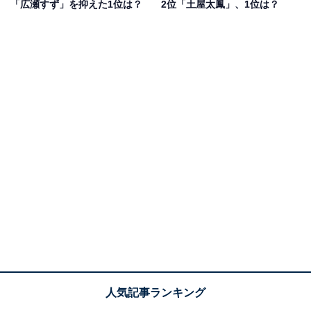
「広瀬すず」を抑えた1位は？
2位「土屋太鳳」、1位は？
は、以下のような声が集まりました。
「ドラマではきっちり演技をしているのにバラエティー
番組では庶民的なところを見せてくれるから」（20代女
性／千葉県）
「YouTubeをやっていらして、その感じと演技で見る雰
囲気が違うので」（30代女性／愛知県）
「すごく可愛いのに変顔など躊躇なくできるところなど
があるからです」（20代女性／京都府）
「SNSを見ていて、清楚な感じの方かと思いきや変顔も
面白いし、飾らないところがギャップがあって素敵だと
思った」（30代女性／福島県）