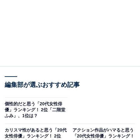
A post shared by 金曜ドラマ『９ボーダー』 (@9border_tbs)
2位は、現在29歳の川口春奈さんでした。
2009年から俳優として活躍する川口さんは、これまで
NHK大河ドラマ『麒麟がくる』
編集部が選ぶおすすめ記事
や『silent』（フジテレビ系）などの人気作に出演。
2024年6月に最終話を迎えたドラマ『9ボーダー』（TBS
系）では、大庭七苗役を演じました。
個性的だと思う「20代女性俳
優」ランキング！ 2位「二階堂
ふみ」、1位は？
YouTubeチャンネル「川口春奈オフィシャル はーちゃん
ねる」では、「1人ラーメン」や「ぼっち飲み」などプ
カリスマ性があると思う「20代
アクション作品がハマると思う
女性俳優」ランキング！ 2位
「20代女性俳優」ランキング！
ライベートな一面も見せてくれています。回答者から