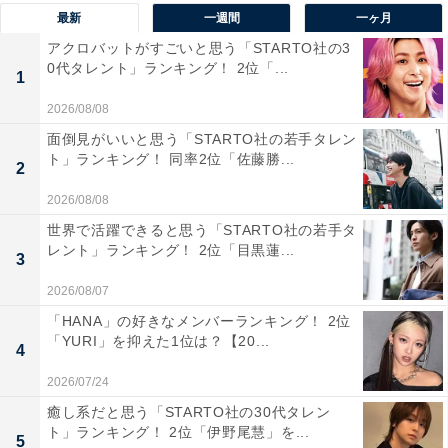
最新
一週間
一ヶ月
アクロバットがすごいと思う「STARTO社の3
0代タレント」ランキング！ 2位「...
1
2026/08/08
面倒見がいいと思う「STARTO社の若手タレン
ト」ランキング！ 同率2位「佐藤勝...
2
2026/08/08
世界で活躍できると思う「STARTO社の若手タ
レント」ランキング！ 2位「目黒蓮...
3
2026/08/07
「HANA」の好きなメンバーランキング！ 2位
1位：橋本環奈
「YURI」を抑えた1位は？【20...
4
2026/07/24
癒し系だと思う「STARTO社の30代タレン
ト」ランキング！ 2位「伊野尾慧」を...
5