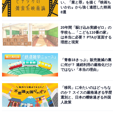
い、「業と罪」を描く『映画ち
いかわ』から強く連想した映画
8選
1位に選ばれたのは、橋本環奈さんでした。
20年間「駆け込み実績ゼロ」の
学校も…「こども110番の家」
2024年後期のNHK連続テレビ小説『おむすび』で、主人
は本当に必要？ PTAが直面する
理想と現実
公の米田結役に抜てきされています。バラエティや情報
番組でも活躍中で、ビール好きということもあり、「ア
サヒスーパードライ ドライクリスタル」のテレビCMに
「青春18きっぷ」販売激減の裏
も起用されています。回答では、次のようなコメントが
に何が？ 連続利用の厳格化だけ
ではない「本当の理由」
寄せられました。
「ギャグマンガの実写ヒロイン役など、アイドル系の見
「移民」に冷たいのはどっちな
のか？ スイスの厳格過ぎる学歴
た目ですがおもしろい役柄をこなしているからです」
選別と、日本の曖昧過ぎる外国
（30代女性／大阪府）
人政策
「見た目の可愛らしさと中身のおやじのギャップがある