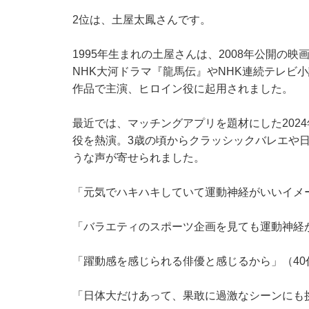
2位は、土屋太鳳さんです。
1995年生まれの土屋さんは、2008年公開の
NHK大河ドラマ『龍馬伝』やNHK連続テレビ
作品で主演、ヒロイン役に起用されました。
最近では、マッチングアプリを題材にした202
役を熱演。3歳の頃からクラッシックバレエや
うな声が寄せられました。
「元気でハキハキしていて運動神経がいいイメ
「バラエティのスポーツ企画を見ても運動神経
「躍動感を感じられる俳優と感じるから」（40
「日体大だけあって、果敢に過激なシーンにも