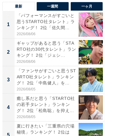
最新
一週間
一ヶ月
「パフォーマンスがすごいと
「癒し系
思うSTARTO社タレント」ラ
タレント
1
1
ンキング！ 2位「佐久間...
「井ノ原
2026/08/06
2026/08/0
ギャップがあると思う「STA
癒し系だ
RTO社の30代タレント」ラン
の若手
2
2
キング！ 2位「ジェシ...
グ！ 2
2026/08/06
2026/08/0
「ファンサがすごいと思うST
ギャップ
ARTO社タレント」ランキン
RTO社
3
3
グ！ 2位「中島健人」を...
キング！
2026/08/05
2026/08/0
癒し系だと思う「STARTO社
「世界で
の若手タレント」ランキン
ARTO
4
4
グ！ 2位「松島聡」を抑え...
グ！ 2
2026/08/05
2026/08/0
夏に行きたい「三重県の穴場
身長を知
秘境」ランキング！ 2位は
性俳優」
5
5