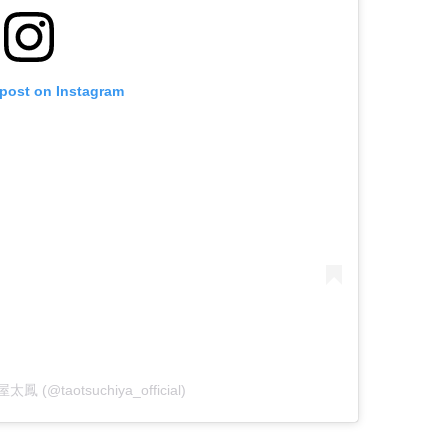
 post on Instagram
屋太鳳 (@taotsuchiya_official)