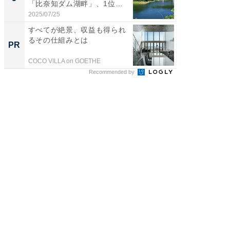
「比奈知ダム湖畔」、1位
「鈴木
は？...
倒...
2025/07/25
2026/08/0
すべてが絶景、収益も得られ
全国の
るその仕組みとは
付きの
PR
PR
COCO VILLA on GOETHE
COCO VIL
Recommended by