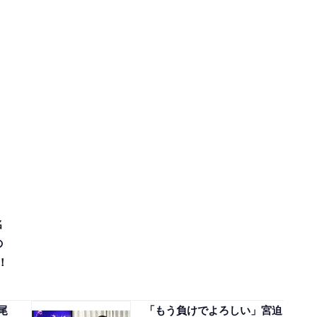
名
の
！
尾
「もう負けでよろしい」宮迫