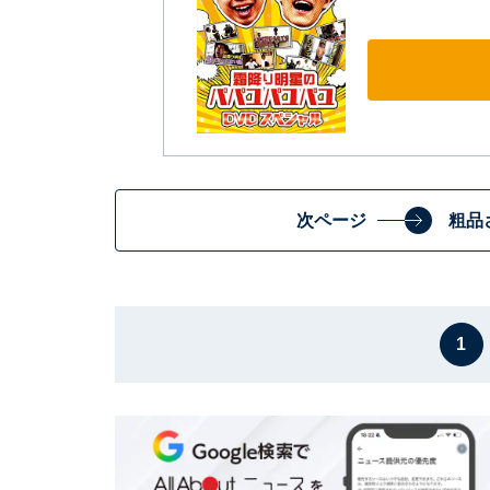
次ページ
粗品
1