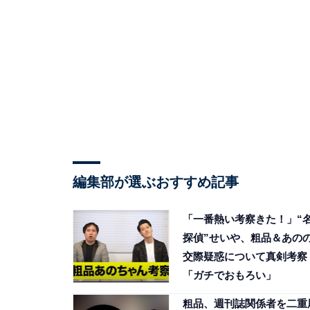
編集部が選ぶおすすめ記事
「一番熱い考察きた！」“
探偵”せいや、粗品＆あの
交際疑惑について真剣考察
「ガチでおもろい」
粗品、週刊誌関係者を二重