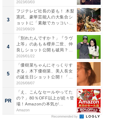
情...
愛...
2023/03/03
2026/08/0
フジテレビ社長の姿も！ 木梨
「脚が
憲武、豪華芸能人の大集合シ
横川尚
3
3
ョットに「素敵でカッコい
ムキな姿
い...
刃...
2023/09/29
2026/08/0
「別れたんですか？」『ラヴ
「え、
上等』のあも＆櫻井二世、仲
芸人、2
4
4
良しショット公開も破局？
エットに
「...
2026/01/22
2026/08/0
「優樹菜ちゃんにそっくりす
「脳がバ
ぎる」木下優樹菜、美人長女
装姿が話
5
5
の誕生日ショット公開！「1
のお父さ
4...
2026/08/07
2026/08/0
「え、こんなセールやってた
【西野
の？」80％OFF以上が続々登
刊『北
PR
PR
場！Amazonの本気が...
くか』
Amazon
FINCHI o
Recommended by