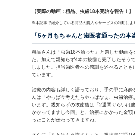
【実際の動画：粗品、虫歯18本完治を報告！】
※本記事で紹介している商品の購入やサービスの利用によ
「5ヶ月もちゃんと歯医者通ったの本
粗品さんは『虫歯18本治った』と題した動画
た。加えて親知らず4本の抜歯も完了したそう
しました。担当歯医者への感謝を述べるととも
ています。
治療の内容も詳しく語っており、手の甲に麻酔
んは「やっぱ今考えたらやっぱなぁ、虫歯治療
います。親知らずの抜歯後は「2週間ぐらいは痛
かかってますし今回」と、治療にかかった金額
ったことが伝わってきますね。
さらに「あとはもう皆さん」と、視聴者に語り