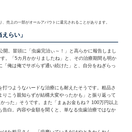
り、売上の一部がオールアバウトに還元されることがあります。
当えらい」
を公開。冒頭に「虫歯完治ぃ～！」と高らかに報告しまし
です。「5カ月かかりましたね」と、その治療期間も明か
に「俺は俺でサボらず通い続けた」と、自分をねぎらっ
を打つようなハードな治療にも耐えたそうです。粗品さ
よりこう親知らずが結構大変やったかも」と振り返って
かった」そうです。また「まぁお金もね？ 100万円以上
も告白。内容や金額を聞くと、単なる虫歯治療ではなか
かけた粗品さん。「歯磨いているだけやとあかんねん