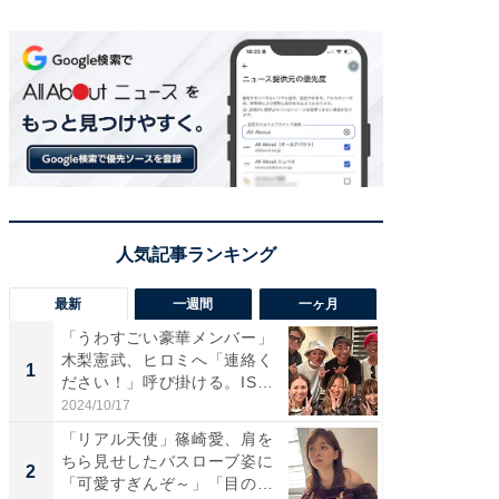
最新
一週間
一ヶ月
「うわすごい豪華メンバー」
「さす
木梨憲武、ヒロミへ「連絡く
は」高
1
1
ださい！」呼び掛ける。IS
災地を
S...
「カ...
2024/10/17
2026/08/0
「リアル天使」篠崎愛、肩を
「女の
ちら見せしたバスローブ姿に
介、バ
2
2
「可愛すぎんぞ～」「目の表
らのプレ