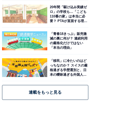
20年間「駆け込み実績ゼ
ロ」の学校も…「こども
110番の家」は本当に必
要？ PTAが直面する理想
と現実
「青春18きっぷ」販売激
減の裏に何が？ 連続利用
の厳格化だけではない
「本当の理由」
「移民」に冷たいのはど
っちなのか？ スイスの厳
格過ぎる学歴選別と、日
本の曖昧過ぎる外国人政
策
連載をもっと見る