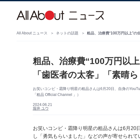
All About ニュース
ネットの話題
粗品、治療費“100万円以上”
粗品、治療費“100万円以
「歯医者の太客」「素晴ら
お笑いコンビ・霜降り明星の粗品さんは6月20日、自身のYou
「粗品 Official Channel 」）
2024.06.21
堀井 ユウ
お笑いコンビ・霜降り明星の粗品さんは6月20日
し「勇気もらいました」などの声が寄せられて