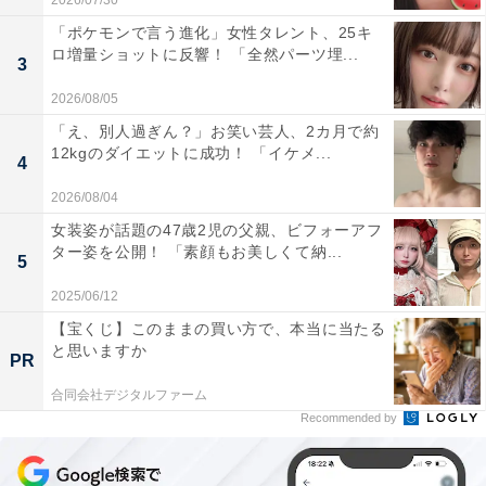
2026/07/30
「ポケモンで言う進化」女性タレント、25キ
ロ増量ショットに反響！ 「全然パーツ埋...
3
2026/08/05
「え、別人過ぎん？」お笑い芸人、2カ月で約
12kgのダイエットに成功！ 「イケメ...
4
2026/08/04
女装姿が話題の47歳2児の父親、ビフォーアフ
ター姿を公開！ 「素顔もお美しくて納...
5
2025/06/12
【宝くじ】このままの買い方で、本当に当たる
と思いますか
PR
合同会社デジタルファーム
Recommended by