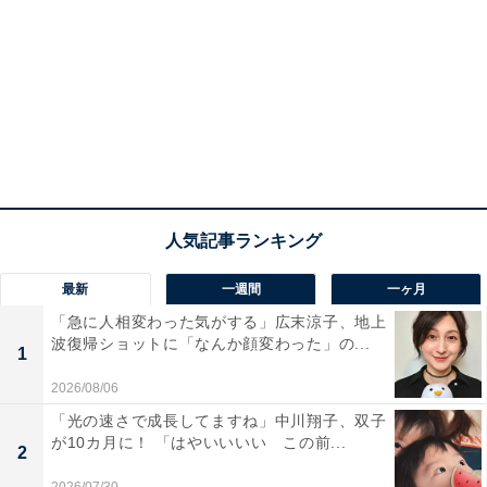
最新
一週間
一ヶ月
「急に人相変わった気がする」広末涼子、地上
波復帰ショットに「なんか顔変わった」の...
1
2026/08/06
「光の速さで成長してますね」中川翔子、双子
が10カ月に！ 「はやいいいい この前...
2