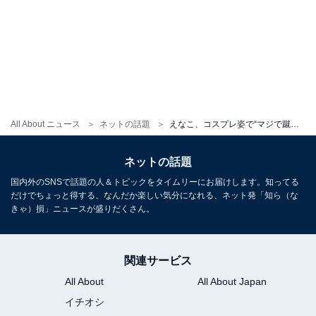
All About ニュース
ネットの話題
えなこ、コスプレ姿で“マジで蹴ってます”に驚きの声！ 「最強のハイキック」「蹴り喰らってみたい」
ネットの話題
国内外のSNSで話題の人＆トピックをタイムリーにお届けします。知ってる
だけでちょっと得する、なんだか楽しい気分になれる、ネット発「知ら（な
きゃ）損」ニュースが盛りだくさん。
関連サービス
All About
All About Japan
イチオシ