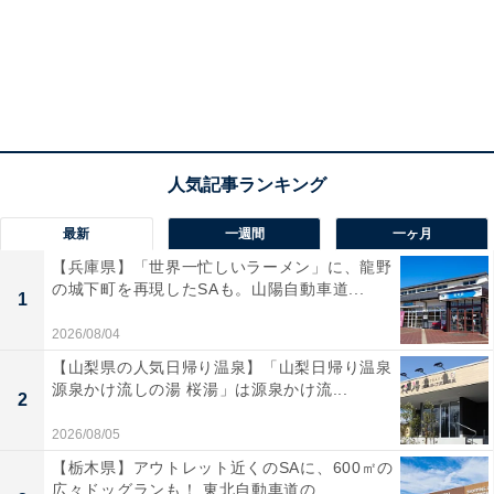
おトクな割引クーポンがもらえる！
最新
一週間
一ヶ月
【兵庫県】「世界一忙しいラーメン」に、龍野
の城下町を再現したSAも。山陽自動車道...
1
2026/08/04
回収対象となるタンブラー一例
【山梨県の人気日帰り温泉】「山梨日帰り温泉
源泉かけ流しの湯 桜湯」は源泉かけ流...
2
回収対象となるタンブラーは、「
スターバックス製（海
2026/08/05
外製含む）のプラスチック製タンブラー、ボトル、カッ
【栃木県】アウトレット近くのSAに、600㎡の
プ、マグ
」です。スターバックス以外のタンブラーや、
広々ドッグランも！ 東北自動車道の...