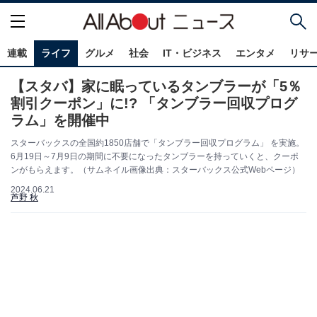
連載
ライフ
グルメ
社会
IT・ビジネス
エンタメ
リサ
【スタバ】家に眠っているタンブラーが「5％
割引クーポン」に!? 「タンブラー回収プログ
ラム」を開催中
スターバックスの全国約1850店舗で「タンブラー回収プログラム」 を実施。
6月19日～7月9日の期間に不要になったタンブラーを持っていくと、クーポ
ンがもらえます。（サムネイル画像出典：スターバックス公式Webページ）
2024.06.21
芦野 秋