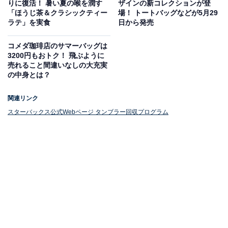
りに復活！ 暑い夏の喉を潤す
ザインの新コレクションが登
くて使わなくなってしまったものがある、あるいは長年
「ほうじ茶＆クラシックティー
場！ トートバッグなどが5月29
使っていて壊れてしまった、でもどうやって捨てたらい
ラテ」を実食
日から発売
いんだろう？ という人もいるかもしれません。
コメダ珈琲店のサマーバッグは
3200円もおトク！ 飛ぶように
そんな中、これまで一部店舗だけで実施されていた「タ
売れること間違いなしの大充実
の中身とは？
ンブラー回収プログラム」が店舗数を拡大！ 全国約1850
店舗で実施されるので、お近くの店舗も対応しているか
関連リンク
もしれません。
スターバックス公式Webページ タンブラー回収プログラム