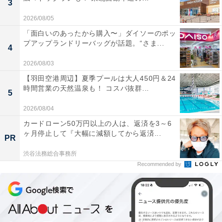
ステンレスや陶器などのプラスチック以外の素材のも
3
の、またフタだけしかないものも対象外です。
2026/08/05
「面白いのあったから購入〜」ダイソーのポッ
プアップランドリーバッグが話題。“さま...
本体の素材がプラスチックであれば良いようで、チャー
4
ムやストロー等アクセサリーが付いているものも回収可
2026/08/03
能。フタがなくてもOKだそう。
【羽田空港周辺】夏季プールは大人450円＆24
時間営業の天然温泉も！ コスパ抜群...
5
スターバックス製かは、本体にロゴが入っているかで見
2026/08/04
分けることができます。
カードローン50万円以上の人は、返済を3～6
ヶ月停止して『大幅に減額してから返済...
PR
渋谷法務総合事務所
Recommended by
スターバックス製品を見分けるポイント
持ち込み方法は簡単。予約は不要で、回収対象のタンブ