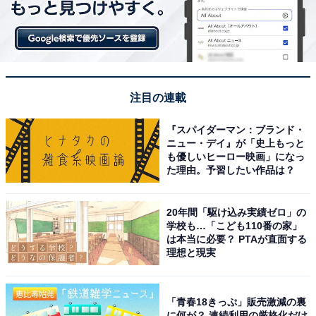
ラーをしっかりと洗ったうえで、回収を行っている店舗
のレジへ持っていくだけ。
タンブラーと引き換えに、ドリンクウェアアイテム1点
が5％割引で購入できるクーポンがもらえます。使用期
注目の連載
限は発行日より1カ月間、日本国内のスターバックス店
『スパイダーマン：ブランド・
舗で使用できます。（※一部対象外店舗あり、オンライ
ニュー・デイ』が「史上もっと
ンストアでは使用不可）
も優しいヒーロー映画」になっ
た理由。予習したい作品は？
なお、クーポンの使用はプラスチック製に限らず利用す
ることができます。
20年間「駆け込み実績ゼロ」の
学校も…「こども110番の家」
は本当に必要？ PTAが直面する
回収したタンブラーのリサイクル先はまだ未定とのこと
理想と現実
ですが、過去には
コースターとして生まれ変わった例
も。
「青春18きっぷ」販売激減の裏
に何が？ 連続利用の厳格化だけ