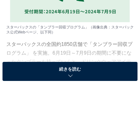
スターバックスの「タンブラー回収プログラム」（画像出典：スターバック
ス公式Webページ、以下同）
スターバックスの全国約1850店舗で「タンブラー回収プ
ログラム」 を実施。6月19日～7月9日の期間に不要にな
ったタンブラーを持っていくと、ドリンクウェアアイテ
続きを読む
ム1点が5％割引で購入できるクーポンがもらえます。
スターバックスの「タンブラー部」とは？