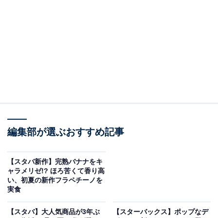
スターバックス タンブラー部
スターバックスでは、楽しく、部活のようにマイタンブ
ラーを利用する「タンブラー部」というのが実施されて
いるのは知っていましたか？
編集部が選ぶおすすめ記事
タンブラーで注文すればすぐ入部できる「タンブラー
部」では合宿と称し、メッセージアプリ用の画像配布
【スタバ新作】完熟バナナをキ
ャラメリゼ!? ほろ苦くて香り高
や、
税込55円のカスタマイズがフリーになる
企画が実施
い、初夏の新作フラペチーノを
されています。
実食
【スタバ】大人気商品が3年ぶ
【スターバックス】ポップなデ
公式でもファンにも愛されているタンブラーですが、古