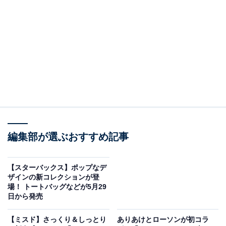
多いかもしれません。
今回はさらにおトクに！ 「タンブラー部」の夏合宿活動
の一環として、6月12日～7月9日の期間中にタンブラー
を利用してドリンクを購入すると、税込55円（店内利用
時、持ち帰りは税込54円）のカスタマイズ対象が無料で
ついてきます。55円を超える場合も、55円の値引きが入
るので、通常よりおトクに利用できてしまいます。
編集部が選ぶおすすめ記事
【スターバックス】ポップなデ
ザインの新コレクションが登
場！ トートバッグなどが5月29
日から発売
【ミスド】さっくり＆しっとり
ありあけとローソンが初コラ