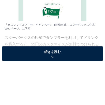
「カスタマイズフリー」キャンペーン（画像出典：スターバックス公式
Webページ、以下同）
スターバックスの店舗でタンブラーを利用してドリンク
を購入すると、55円のカスタマイズが無料でつけられる
「カスタマイズフリー」キャンペーンが6月12日～7月9
続きを読む
日の期間で実施されています。カップ値引きと併用可
能。いつもよりリッチなメニューを楽しんで！
タンブラー利用でカスタマイズがおトクに！
スターバックスにタンブラーを持ち込むと、資源節約に
協力したとして、ドリンクが税込22円値引き（店内利用
時、持ち帰りは税込21円）になることを知っている人は