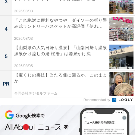
3
2026/08/03
「これ絶対に便利なやつや」ダイソーの折り畳
み式ランドリーバスケットが高評価「使わ...
4
2026/08/03
【山梨県の人気日帰り温泉】「山梨日帰り温泉
源泉かけ流しの湯 桜湯」は源泉かけ流...
5
2026/08/05
【宝くじの裏技】当たる側に回るか、このまま
か
PR
知ってた？ 「借りて・返して・再利用する」循環
合同会社デジタルファーム
型プログラム
Recommended by