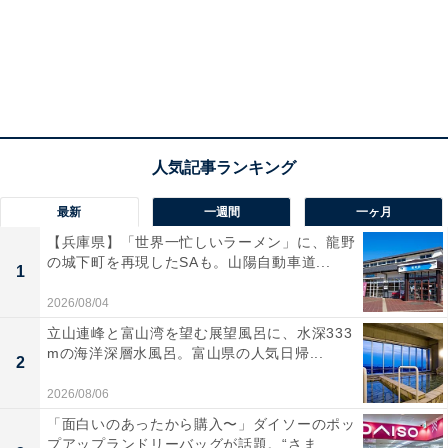
最新
一週間
一ヶ月
【兵庫県】「世界一忙しいラーメン」に、龍野
の城下町を再現したSAも。山陽自動車道...
1
2026/08/04
立山連峰と富山湾を望む展望風呂に、水深333
mの海洋深層水風呂。富山県の人気日帰...
スターバックス以外のタンブラーでもOK
2
2026/08/06
「面白いのあったから購入〜」ダイソーのポッ
プアップランドリーバッグが話題。“さま...