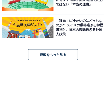
なりますが、洗う手間もなく割引対象にもなるので超お
ではない「本当の理由」
トクかも！ 近くの店舗で実施している場合はぜひ試して
みてください。
「移民」に冷たいのはどっちな
のか？ スイスの厳格過ぎる学歴
選別と、日本の曖昧過ぎる外国
こちらもおすすめ
人政策
【スタバ新作】完熟バナナをキャラメリゼ!? ほ
ろ苦くて香り高い、初夏の新作フラペチーノを
実食
連載をもっと見る