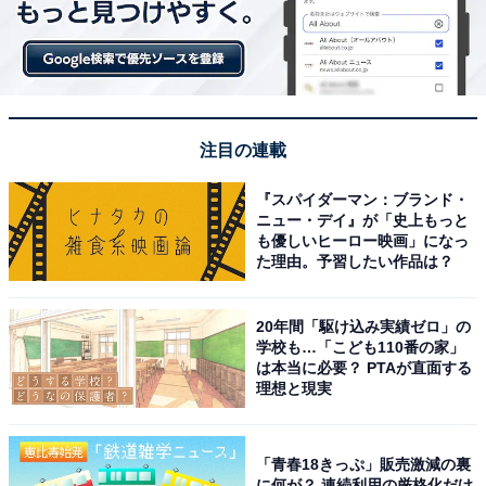
注目の連載
循環型プログラム「Re&GO」
実はスターバックスでは、繰り返し使える耐久性のある
『スパイダーマン：ブランド・
ニュー・デイ』が「史上もっと
貸出カップでドリンクを提供し、店舗に返却、パートナ
も優しいヒーロー映画」になっ
ー企業での洗浄を経て再利用する循環型プログラム
た理由。予習したい作品は？
「Re&GO」を実施中。
20年間「駆け込み実績ゼロ」の
利用は何と無料！ スマートフォンのカメラ機能でQRコ
学校も…「こども110番の家」
は本当に必要？ PTAが直面する
ードを読み込んだ後、簡単な操作だけで借りることがで
理想と現実
きます。
「青春18きっぷ」販売激減の裏
現在は東京と愛知（名古屋）の一部店舗でのみの利用と
に何が？ 連続利用の厳格化だけ