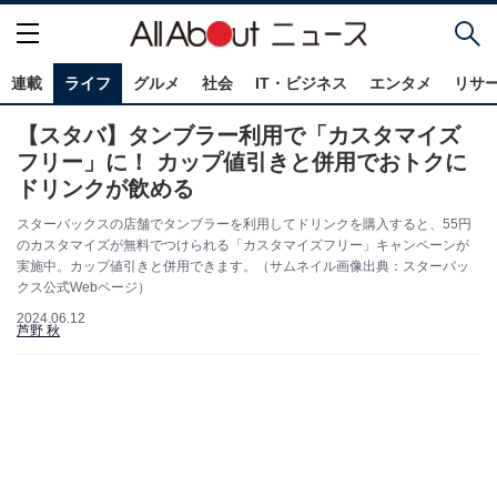
連載
ライフ
グルメ
社会
IT・ビジネス
エンタメ
リサ
【スタバ】タンブラー利用で「カスタマイズ
フリー」に！ カップ値引きと併用でおトクに
ドリンクが飲める
スターバックスの店舗でタンブラーを利用してドリンクを購入すると、55円
のカスタマイズが無料でつけられる「カスタマイズフリー」キャンペーンが
実施中。カップ値引きと併用できます。（サムネイル画像出典：スターバッ
クス公式Webページ）
2024.06.12
芦野 秋