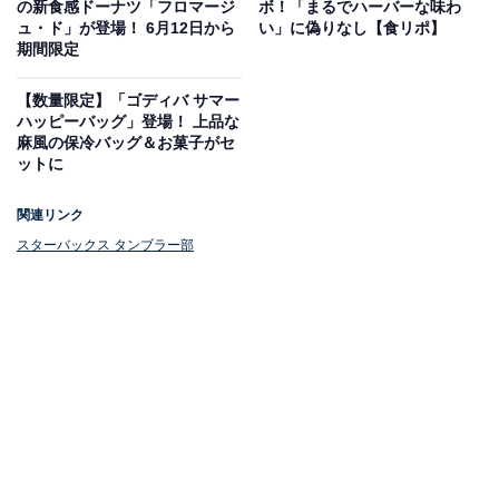
の新食感ドーナツ「フロマージ
ボ！「まるでハーバーな味わ
ュ・ド」が登場！ 6月12日から
い」に偽りなし【食リポ】
期間限定
店内飲食時のほか、持ち帰り時も利用できる
【数量限定】「ゴディバ サマー
対象は店内、持ち帰りの両方。ドライブスルーも対象で
ハッピーバッグ」登場！ 上品な
すが、混雑時は利用できない場合もあります。モバイル
麻風の保冷バッグ＆お菓子がセ
ットに
オーダー＆ぺイ、デリバリーサービスでの注文は対象
外。
関連リンク
スターバックス タンブラー部
スターバックスのタンブラーに限らず利用できるうえ、
マグカップなどでも対象になります。ただし、自分で洗
浄などを行った上で持ち込む必要があり、また渡した後
に表面をアルコール消毒するので、アルコールで割れや
曇りができてしまうプラスチック樹脂の場合は注意が必
要かもしれません。