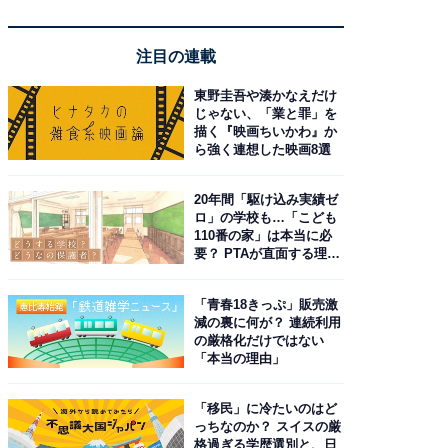
注目の連載
東野圭吾や湊かなえだけ
じゃない、「業と罪」を
描く『映画ちいかわ』か
ら強く連想した映画8選
20年間「駆け込み実績ゼ
ロ」の学校も…「こども
110番の家」は本当に必
要？ PTAが直面する理想
と現実
「青春18きっぷ」販売激
減の裏に何が？ 連続利用
の厳格化だけではない
「本当の理由」
「移民」に冷たいのはど
っちなのか？ スイスの厳
格過ぎる学歴選別と、日