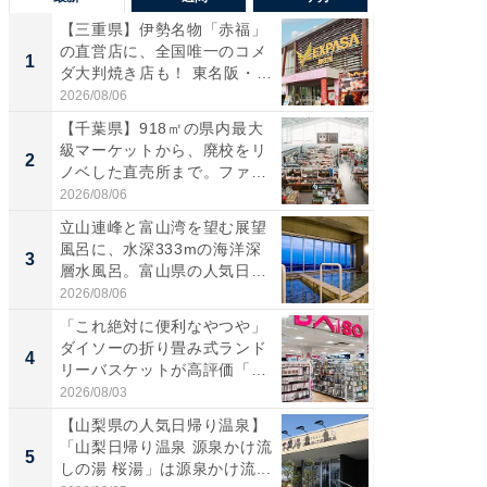
【三重県】伊勢名物「赤福」
【兵庫
の直営店に、全国唯一のコメ
ーメン
1
1
ダ大判焼き店も！ 東名阪・
再現した
伊...
道...
2026/08/06
2026/08/0
【千葉県】918㎡の県内最大
【三重
級マーケットから、廃校をリ
「鈴鹿天
2
2
ノベした直売所まで。ファ
は100
ー...
2026/08/06
2026/08/0
立山連峰と富山湾を望む展望
ステラ
風呂に、水深333mの海洋深
詰め放題
3
3
層水風呂。富山県の人気日
00円で「
帰...
2026/08/06
2026/08/0
「これ絶対に便利なやつや」
「ミニオ
ダイソーの折り畳み式ランド
ッグ！ 
4
4
リーバスケットが高評価「使
ど、夏限
わ...
2026/08/03
2026/08/0
【山梨県の人気日帰り温泉】
【埼玉
「山梨日帰り温泉 源泉かけ流
「行田天
5
5
しの湯 桜湯」は源泉かけ流...
は和の