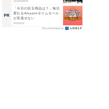
が...
2026/08/05
2026/08/0
「今日の目玉商品は？」毎日
GOETH
変わるAmazonタイムセール
を組み
PR
PR
が見逃せない
Amazon
FINCHI o
Recommended by