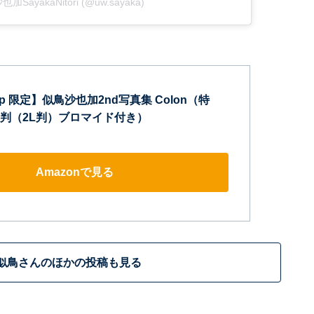
沙也加SayakaNitori (@uw.sayaka)
o.jp 限定】似鳥沙也加2nd写真集 Colon（特
判（2L判）ブロマイド付き）
Amazonで見る
似鳥さんのほかの投稿も見る