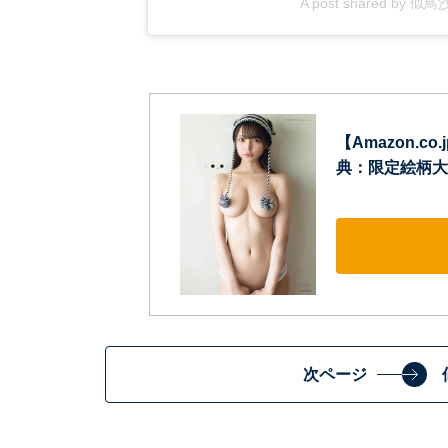
A post shared by 似鳥
【Amazon.c
典：限定絵柄大
次ページ