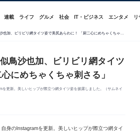
連載
ライフ
グルメ
社会
IT・ビジネス
エンタメ
リ
「自分で破いてみました」似鳥沙也加、ビリビリ網タイツ姿で美尻あらわに！ 「厨二心にめちゃくちゃ刺さる」
似鳥沙也加、ビリビリ網タイツ
二心にめちゃくちゃ刺さる」
gramを更新。美しいヒップが際立つ網タイツ姿を披露しました。（サムネイ
身のInstagramを更新。美しいヒップが際立つ網タイ