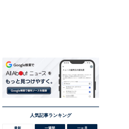
最新
一週間
一ヶ月