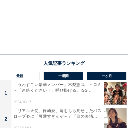
最新
一週間
一ヶ月
「うわすごい豪華メンバー」木梨憲武、ヒロミ
へ「連絡ください！」呼び掛ける。ISS...
1
2024/10/17
「リアル天使」篠崎愛、肩をちら見せしたバス
ローブ姿に「可愛すぎんぞ～」「目の表情...
2