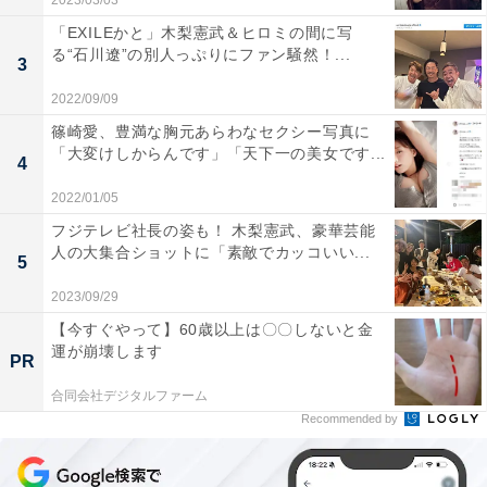
2023/03/03
「EXILEかと」木梨憲武＆ヒロミの間に写
る“石川遼”の別人っぷりにファン騒然！...
3
2022/09/09
篠崎愛、豊満な胸元あらわなセクシー写真に
「大変けしからんです」「天下一の美女です...
4
2022/01/05
フジテレビ社長の姿も！ 木梨憲武、豪華芸能
人の大集合ショットに「素敵でカッコいい...
5
2023/09/29
【今すぐやって】60歳以上は〇〇しないと金
運が崩壊します
PR
合同会社デジタルファーム
Recommended by