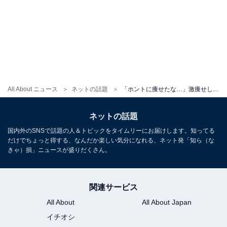
All About ニュース
ネットの話題
「ホントに痩せたな…」激痩せしたパパラピーズ・じんじん、原宿を歩いてもバレない!? 「イケメンになってる」
ネットの話題
国内外のSNSで話題の人＆トピックをタイムリーにお届けします。知ってる
だけでちょっと得する、なんだか楽しい気分になれる、ネット発「知ら（な
きゃ）損」ニュースが盛りだくさん。
関連サービス
All About
All About Japan
イチオシ