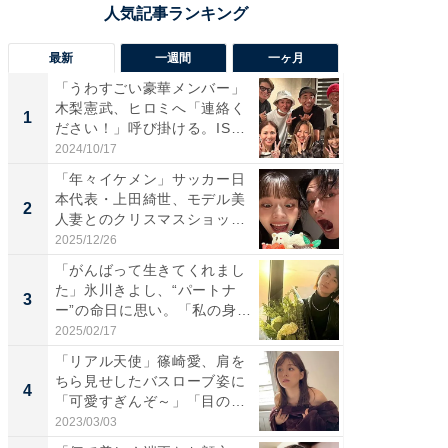
最新
一週間
一ヶ月
「うわすごい豪華メンバー」
「さす
木梨憲武、ヒロミへ「連絡く
は」高
1
1
ださい！」呼び掛ける。IS
災地を
S...
「カ...
2024/10/17
2026/08/0
「年々イケメン」サッカー日
「女の
本代表・上田綺世、モデル美
介、バ
2
2
人妻とのクリスマスショット
らのプレ
に...
愛...
2025/12/26
2026/08/0
「がんばって生きてくれまし
「脚が
た」氷川きよし、“パートナ
横川尚
3
3
ー”の命日に思い。「私の身
ムキな姿
体...
刃...
2025/02/17
2026/08/0
「リアル天使」篠崎愛、肩を
「え、
ちら見せしたバスローブ姿に
芸人、2
4
4
「可愛すぎんぞ～」「目の表
エットに
情...
2023/03/03
2026/08/0