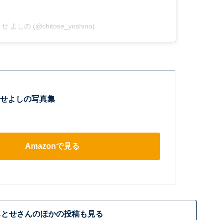
ちとせ よしの (@chitose_yoshino)
せよしの写真集
Amazonで見る
ちとせさんのほかの投稿も見る