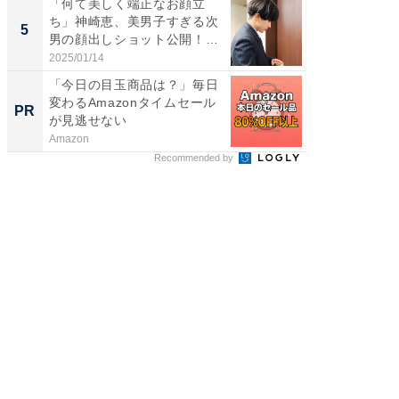
「何て美しく端正なお顔立
「脳がバ
ち」神崎恵、美男子すぎる次
装姿が話
5
5
男の顔出しショット公開！
のお父さ
「め...
2025/01/14
2026/08/0
「今日の目玉商品は？」毎日
全国の
変わるAmazonタイムセール
付きの
PR
PR
が見逃せない
Amazon
COCO VIL
Recommended by