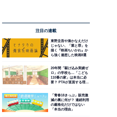
注目の連載
東野圭吾や湊かなえだけ
じゃない、「業と罪」を
描く『映画ちいかわ』か
ら強く連想した映画8選
20年間「駆け込み実績ゼ
ロ」の学校も…「こども
110番の家」は本当に必
要？ PTAが直面する理想
と現実
「青春18きっぷ」販売激
減の裏に何が？ 連続利用
の厳格化だけではない
「本当の理由」