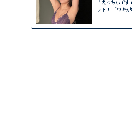
「えっちぃです
ット！ 「ワキ