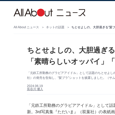
All About ニュース
ネットの話題
ちとせよしの、大胆過ぎる“髪
ちとせよしの、大胆過ぎる
「素晴らしいオッパイ」
「元鉄工所勤務のグラビアアイドル」として話題のちとせよしのさん
社）の発売を告知し、“髪ブラ”ショットを披露しました。（サムネ
2024.06.19
長谷川 優人
「元鉄工所勤務のグラビアアイドル」として話題のち
新。3rd写真集『ただいま』（双葉社）の表紙