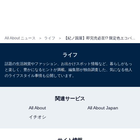
All About ニュース
ライフ
【紀ノ国屋】即完売必至!? 限定色エコバッグがセットになった「夏のハッピーボックス」4種が登場！
ライフ
話題の生活雑貨やファッション、お出かけスポット情報など、暮らしがもっ
夏のハッピーボックス【ランチ保冷バッグ＆夏推しセット】
と楽しく、豊かになるヒントが満載。編集部が独自調査した、気になる他人
のライフスタイル事情も公開しています。
「夏のハッピーボックス【ランチ保冷バッグ＆夏推しセ
ット】」（税込1万600円、送料込）は、
リバティプリントがかわいいランチ保冷バッグ
のほか、
関連サービス
お買い物で活躍しそうなバッグなど、税込1万3300円相
All About
All About Japan
当のアイテムがセットになっています。
イチオシ
【内容】