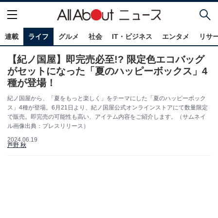
連載
ライフ
グルメ
社会
IT・ビジネス
エンタメ
リサ
【紀ノ国屋】即完売必至!? 限定色エコバッグ
がセットになった「夏のハッピーボックス」4
種が登場！
紀ノ国屋から、「夏をもっと楽しく」をテーマにした「夏のハッピーボック
ス」4種が登場。6月21日より、紀ノ国屋公式オンラインストアにて数量限定
で販売。即完売の可能性も高い、アイテム内容をご紹介します。（サムネイ
ル画像出典：プレスリリース）
2024.06.19
芦野 秋