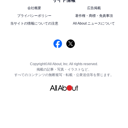
サイト情報
リバティプリント ランチ保冷バッグ ライトグレー、
まとまる保冷バッグ バナナ、ラー油えびせん、贅沢な
会社概要
広告掲載
プライバシーポリシー
著作権・商標・免責事項
卵かけトリュフしょうゆ、国産フルーツミックスこんに
当サイトの情報についての注意
All About ニュースについて
ゃくゼリー、飲むジュレ 小原紅早生みかん、北海道小
豆と藻塩の水羊羹、塩レモンそら豆、ぬれやき煎カレー
味、レモネードベース、カラーエコスペシャル（グリー
ン×ブラウン）
夏のハッピーボックス【素麺アレンジセット】
Copyright©All About, Inc. All rights reserved.
掲載の記事・写真・イラストなど、
すべてのコンテンツの無断複写・転載・公衆送信等を禁じます。