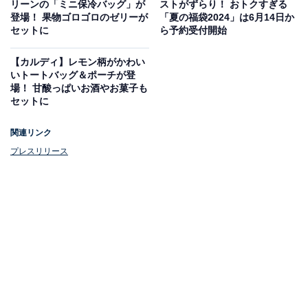
リーンの「ミニ保冷バッグ」が
ストがずらり！ おトクすぎる
登場！ 果物ゴロゴロのゼリーが
「夏の福袋2024」は6月14日か
セットに
ら予約受付開始
【カルディ】レモン柄がかわい
いトートバッグ＆ポーチが登
場！ 甘酸っぱいお酒やお菓子も
セットに
夏のハッピーボックス【響＆ドンペリ入り】
関連リンク
6月14日より先行発売中の「夏のハッピーボックス【響
プレスリリース
＆ドンペリ入り】」（税込5万600円、送料込）は、目を
見張る価格ですが、中身を見れば納得いくのでは？
ヴィンテージの「ドン ペリニョン」と、4月の価格改定
で大幅な値上げとなったウイスキー「響」をはじめ、お
酒にとてもよく合いそうなおつまみなど、税込6万7000
円相当の商品が入っています。