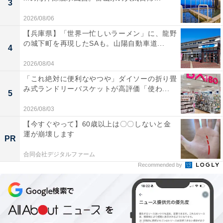
3
2026/08/06
【兵庫県】「世界一忙しいラーメン」に、龍野
の城下町を再現したSAも。山陽自動車道...
4
2026/08/04
「これ絶対に便利なやつや」ダイソーの折り畳
ハッピーボックスほか3種もおトク！
み式ランドリーバスケットが高評価「使わ...
5
2026/08/03
お酒以外のセットも充実かつおトクな内容になっていま
【今すぐやって】60歳以上は〇〇しないと金
す。販売前の今のうちにチェックしておきましょう！
運が崩壊します
PR
合同会社デジタルファーム
夏のハッピーボックス【エコバッグ＆雑貨】
Recommended by