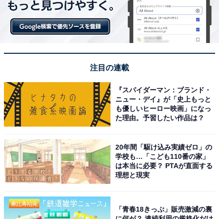
注目の連載
『スパイダーマン：ブランド・
ニュー・デイ』が「史上もっと
も優しいヒーロー映画」になっ
夏のハッピーボックス【エコバッグ＆雑貨】
た理由。予習したい作品は？
「夏のハッピーボックス【エコバッグ＆雑貨】」（税込
1万600円、送料込）は、爽やかなカラーのエコバッグ＆
20年間「駆け込み実績ゼロ」の
学校も…「こども110番の家」
雑貨を大小さまざまなサイズでそろえたセット。税込1
は本当に必要？ PTAが直面する
万3500円相当が入っています。
理想と現実
クリア素材が夏らしいポーチ
や、2種類の保冷バッグも
「青春18きっぷ」販売激減の裏
含まれているので、これからの季節で大活躍しそうで
に何が？ 連続利用の厳格化だけ