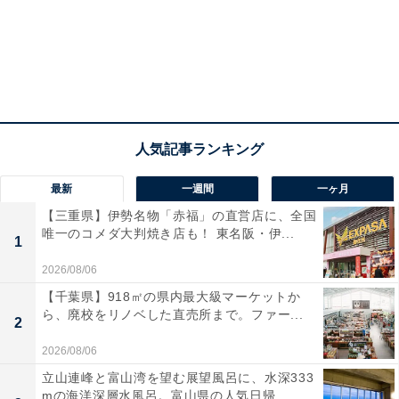
また、ブラウン×ピンクのカラーがかわいいバッグも付
属しています。
【内容】
カラーエコスペシャル（ブラウン×ピンク）
響 JAPANESE HARMONY、ドン ペリニョン'13、ラー
油えびせん、贅沢な卵かけトリュフしょうゆ、カレーピ
スタチオ、国産うずらのたまご 味付け燻製風味、大粒
最新
一週間
一ヶ月
ナッツミックス 徳用、牛肉佃煮、豆乳ドーナツ、 北海
【三重県】伊勢名物「赤福」の直営店に、全国
道プリン
唯一のコメダ大判焼き店も！ 東名阪・伊...
1
2026/08/06
【千葉県】918㎡の県内最大級マーケットか
ら、廃校をリノベした直売所まで。ファー...
2
2026/08/06
立山連峰と富山湾を望む展望風呂に、水深333
mの海洋深層水風呂。富山県の人気日帰...