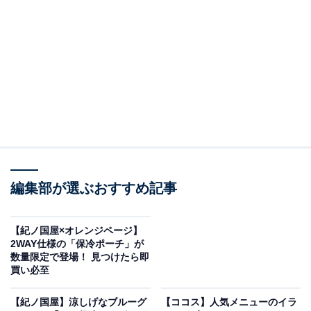
2024年3月の「春のハッピーボックス」
もあっという間
に完売しました。
その流れで考えると、「夏のハッピーボックス」も即完
売してしまうかも!? まずは、数あるハッピーボックスの
中でも価格に対して完売が早かったお酒のセットをチェ
ック！
夏のハッピーボックス【響＆ドンペリ入り】
編集部が選ぶおすすめ記事
【紀ノ国屋×オレンジページ】
2WAY仕様の「保冷ポーチ」が
数量限定で登場！ 見つけたら即
買い必至
【紀ノ国屋】涼しげなブルーグ
【ココス】人気メニューのイラ