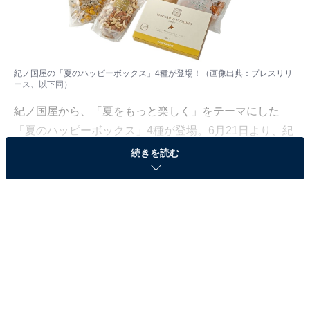
紀ノ国屋の「夏のハッピーボックス」4種が登場！（画像出典：プレスリリ
ース、以下同）
紀ノ国屋から、「夏をもっと楽しく」をテーマにした
「夏のハッピーボックス」4種が登場。6月21日より、紀
ノ国屋公式オンラインストアにて数量限定で販売されま
続きを読む
す。
売り切れ必至!? 価格はすごいけど超おトクなセッ
トは先行販売中
2023年12月に発売されるやいなや、すぐに完売してしま
い購入できなかった人が続出した「お年玉袋（福
袋）」。その再販となった