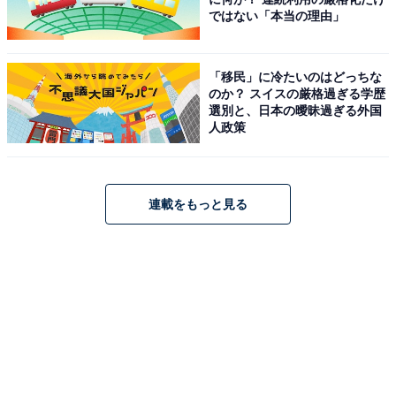
ではない「本当の理由」
す。
【内容】
「移民」に冷たいのはどっちな
まとまる保冷バッグ ライム、スクエア保冷バッグ ラ
のか？ スイスの厳格過ぎる学歴
選別と、日本の曖昧過ぎる外国
イトブルー、クリアポーチ2個セット（ライトグリー
人政策
ン、ライトブルー）、7色巾着 パステルカラー、スラ
イドジッパーバッグ（5個セット）、カラーエコスペシ
ャル（グリーン×ブラウン）
連載をもっと見る
夏のハッピーボックス【ランチ保冷バッグ＆夏推しセ
ット】