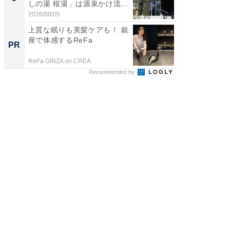
しの湯 桜湯」は源泉かけ流...
は和の
が...
2026/08/05
2026/08/0
上質な眠りも美髪ケアも！ 銀
【あの
座で体感するReFa
M発送
PR
PR
ル便！
ReFa GINZA on CREA
チクタク
Recommended by