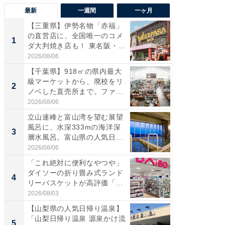
最新
一週間
一ヶ月
【三重県】伊勢名物「赤福」
【兵庫
の直営店に、全国唯一のコメ
ーメン
1
1
ダ大判焼き店も！ 東名阪・
再現した
伊...
道...
2026/08/06
2026/08/0
【千葉県】918㎡の県内最大
【三重
級マーケットから、廃校をリ
「鈴鹿天
2
2
ノベした直売所まで。ファ
は100
ー...
2026/08/06
2026/08/0
立山連峰と富山湾を望む展望
ステラ
風呂に、水深333mの海洋深
詰め放題
3
3
層水風呂。富山県の人気日
00円で「
帰...
2026/08/06
2026/08/0
「これ絶対に便利なやつや」
「ミニオ
ダイソーの折り畳み式ランド
ッグ！ 
4
4
リーバスケットが高評価「使
ど、夏限
わ...
2026/08/03
2026/08/0
【山梨県の人気日帰り温泉】
【埼玉
「山梨日帰り温泉 源泉かけ流
「行田天
5
5