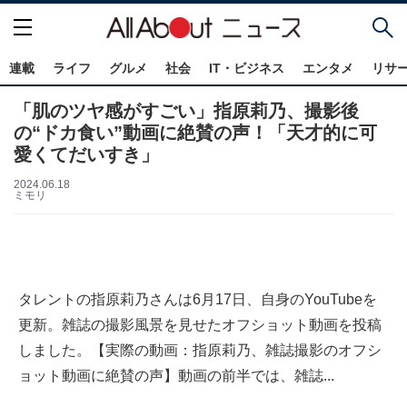
連載
ライフ
グルメ
社会
IT・ビジネス
エンタメ
リサ
「肌のツヤ感がすごい」指原莉乃、撮影後
の“ドカ食い”動画に絶賛の声！「天才的に可
愛くてだいすき」
2024.06.18
ミモリ
タレントの指原莉乃さんは6月17日、自身のYouTubeを
更新。雑誌の撮影風景を見せたオフショット動画を投稿
しました。【実際の動画：指原莉乃、雑誌撮影のオフシ
ョット動画に絶賛の声】動画の前半では、雑誌...