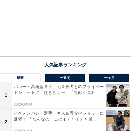
最新
一週間
一ヶ月
バレー・髙橋藍選手、兄＆愛犬とのプライベー
トショットに「超きちょー」「笑顔が見れ...
1
2026/03/08
イケメンバレー選手、キス＆耳食べショットに
反響！ 「なんなのーこのイチャイチャ感...
2