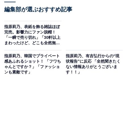
編集部が選ぶおすすめ記事
指原莉乃、表紙を飾る雑誌ほぼ
完売。影響力にファン脱帽！
「一瞬で売り切れ」「30軒以上
まわったけど、どこも全然無く
て」
指原莉乃、韓国でプライベート
指原莉乃、有吉弘行からの“現
感あふれるショット！ 「フワち
状報告”に反応 「全然聞きたく
ゃんとですか？」「ファッショ
ない情報ありがとうございま
ンも素敵です」
す！！」