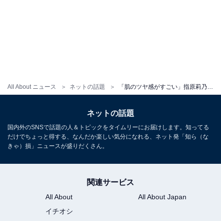
All About ニュース
ネットの話題
「肌のツヤ感がすごい」指原莉乃、撮影後の“ドカ食い”動画に絶賛の声！「天才的に可愛くてだいすき」
ネットの話題
国内外のSNSで話題の人＆トピックをタイムリーにお届けします。知ってる
だけでちょっと得する、なんだか楽しい気分になれる、ネット発「知ら（な
きゃ）損」ニュースが盛りだくさん。
関連サービス
All About
All About Japan
イチオシ