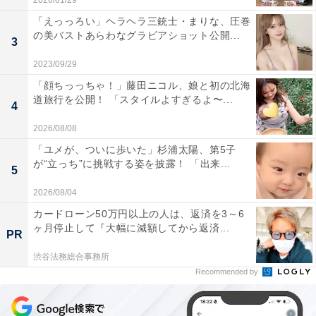
2026/01/29
「えっっろい」ヘラヘラ三銃士・まりな、圧巻
の美バストあらわなグラビアショット公開...
3
2023/09/29
「顔ちっっちゃ！」藤田ニコル、娘と初の北海
道旅行を公開！ 「スタイルよすぎるよ〜...
4
2026/08/08
「ユメが、ついに歩いた」杉浦太陽、第5子
が“立っち”に挑戦する姿を披露！ 「出来...
5
2026/08/04
カードローン50万円以上の人は、返済を3～6
ヶ月停止して『大幅に減額してから返済...
PR
渋谷法務総合事務所
Recommended by