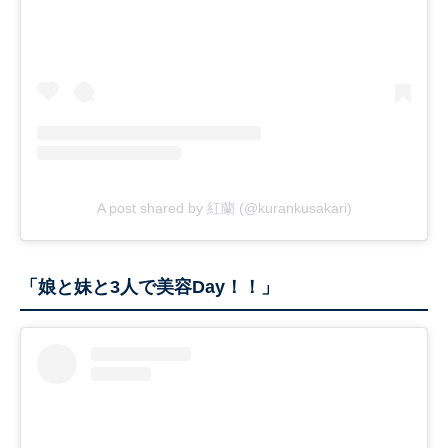
A post shared by 紅蘭 (@kurankusakari)
「娘と妹と3人で美容Day！！」