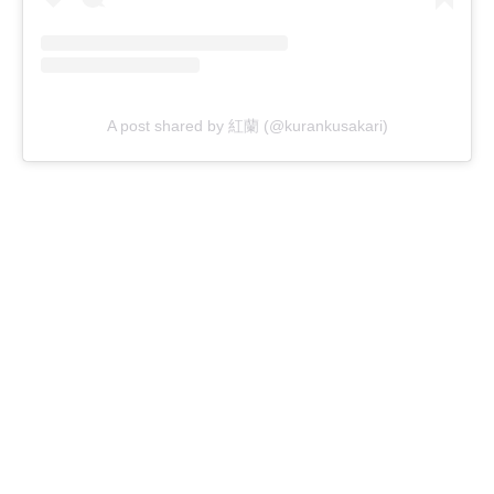
A post shared by 紅蘭 (@kurankusakari)