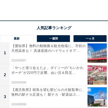
最新
一週間
一ヶ月
【愛知県】無料の動物園＆観光牧場に、市初の
天然温泉も！ 高速道路のハイウェイオア...
1
2026/08/07
「やっと巡り会えたよ」ダイソーの“ちいかわ
ポーチ”が220円で反響。ぬい活＆防災...
2
2026/08/06
【鹿児島県】桜島を望む駅ビルの大観覧車に、
無料の駅ナカ足湯も！ 駅ナカ・駅直結ス...
3
2026/08/08