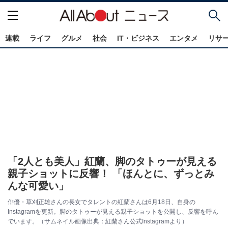
連載
ライフ
グルメ
社会
IT・ビジネス
エンタメ
リサ
「2人とも美人」紅蘭、脚のタトゥーが見える
親子ショットに反響！ 「ほんとに、ずっとみ
んな可愛い」
俳優・草刈正雄さんの長女でタレントの紅蘭さんは6月18日、自身の
Instagramを更新。脚のタトゥーが見える親子ショットを公開し、反響を呼ん
でいます。（サムネイル画像出典：紅蘭さん公式Instagramより）