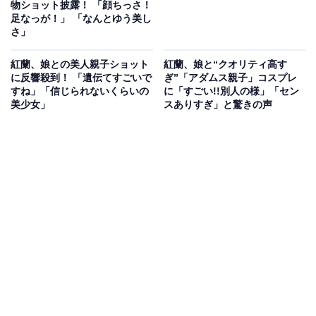
物ショット披露！ 「顔ちっさ！
足なっが！」 「なんとゆう美し
さ」
紅蘭、娘との美人親子ショット
紅蘭、娘と“クオリティ高す
に反響殺到！ 「遺伝てすごいで
ぎ︎”「アダムス親子」コスプレ
すね」「信じられないくらいの
に「すごい!!別人の様」「セン
美少女」
スありすぎ」と驚きの声