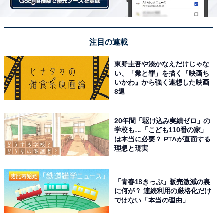
注目の連載
東野圭吾や湊かなえだけじゃな
い、「業と罪」を描く『映画ち
いかわ』から強く連想した映画
8選
20年間「駆け込み実績ゼロ」の
学校も…「こども110番の家」
は本当に必要？ PTAが直面する
理想と現実
「青春18きっぷ」販売激減の裏
に何が？ 連続利用の厳格化だけ
ではない「本当の理由」