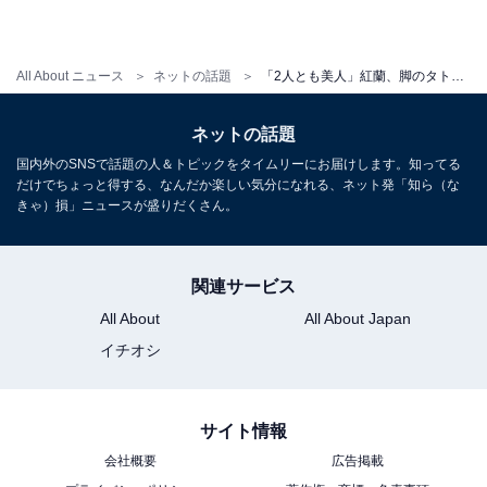
All About ニュース
ネットの話題
「2人とも美人」紅蘭、脚のタトゥーが見える親子ショットに反響！ 「ほんとに、ずっとみんな可愛い」
ネットの話題
国内外のSNSで話題の人＆トピックをタイムリーにお届けします。知ってる
だけでちょっと得する、なんだか楽しい気分になれる、ネット発「知ら（な
きゃ）損」ニュースが盛りだくさん。
関連サービス
All About
All About Japan
イチオシ
サイト情報
会社概要
広告掲載