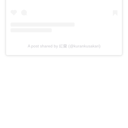
A post shared by 紅蘭 (@kurankusakari)