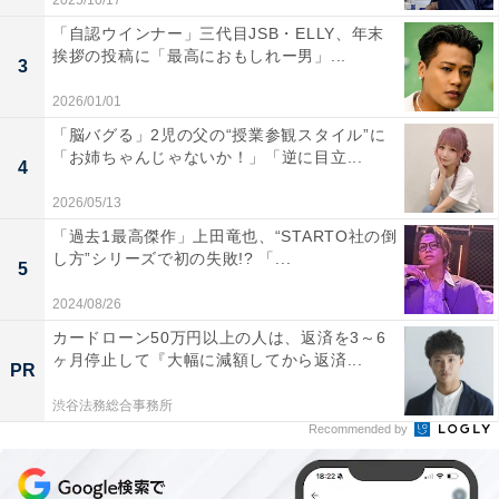
2025/10/17
「自認ウインナー」三代目JSB・ELLY、年末
挨拶の投稿に「最高におもしれー男」...
3
2026/01/01
「脳バグる」2児の父の“授業参観スタイル”に
「お姉ちゃんじゃないか！」「逆に目立...
4
2026/05/13
「過去1最高傑作」上田竜也、“STARTO社の倒
し方”シリーズで初の失敗!? 「...
5
2024/08/26
カードローン50万円以上の人は、返済を3～6
ヶ月停止して『大幅に減額してから返済...
PR
渋谷法務総合事務所
Recommended by