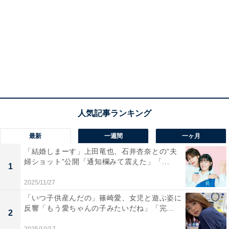
最新
一週間
一ヶ月
「結婚しまーす」上田竜也、石井杏奈との“夫
婦ショット”公開「通知欄みて震えた」「...
1
2025/11/27
「いつ子供産んだの」篠崎愛、女児と遊ぶ姿に
反響「もう愛ちゃんの子みたいだね」「完...
2