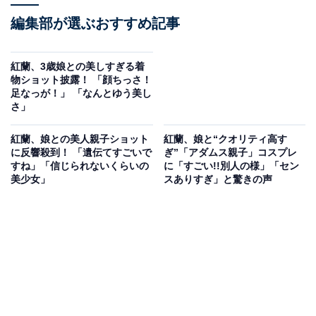
編集部が選ぶおすすめ記事
紅蘭、3歳娘との美しすぎる着
物ショット披露！ 「顔ちっさ！
足なっが！」 「なんとゆう美し
さ」
紅蘭、娘との美人親子ショット
紅蘭、娘と“クオリティ高す
に反響殺到！ 「遺伝てすごいで
ぎ︎”「アダムス親子」コスプレ
すね」「信じられないくらいの
に「すごい!!別人の様」「セン
美少女」
スありすぎ」と驚きの声