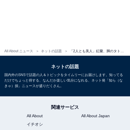
All About ニュース
ネットの話題
「2人とも美人」紅蘭、脚のタトゥーが見える親子ショットに反響！ 「ほんとに、ずっとみんな可愛い」
ネットの話題
国内外のSNSで話題の人＆トピックをタイムリーにお届けします。知ってる
だけでちょっと得する、なんだか楽しい気分になれる、ネット発「知ら（な
きゃ）損」ニュースが盛りだくさん。
関連サービス
All About
All About Japan
イチオシ