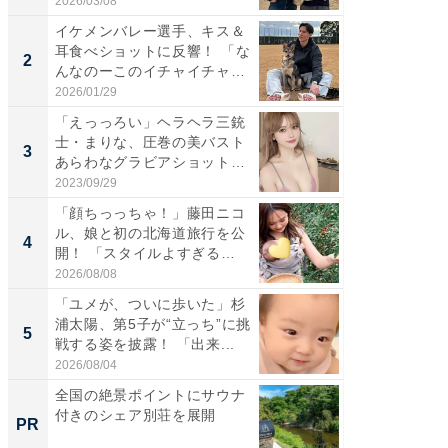
2026/03/08
2026/08/0
イケメンバレー選手、キス＆
「え、
耳食べショットに反響！ 「な
芸人、2
2
2
んなのーこのイチャイチャ
エットに
感...
2026/01/29
2026/08/0
「えっっろい」ヘラヘラ三銃
「脚が
士・まりな、圧巻の美バスト
横川尚
3
3
あらわなグラビアショット公
ムキな姿
開...
刃...
2023/09/29
2026/08/0
「顔ちっっちゃ！」藤田ニコ
「脳がバ
ル、娘と初の北海道旅行を公
装姿が話
4
4
開！ 「スタイルよすぎる
のお父さ
よ〜...
2026/08/08
2026/08/0
「ユメが、ついに歩いた」杉
「急に
浦太陽、第5子が“立っち”に挑
る」広
5
5
戦する姿を披露！ 「出来...
ョット
た」の..
2026/08/04
2026/08/0
全国の絶景ポイントにサウナ
すべて
付きのシェア別荘を展開
るその
PR
PR