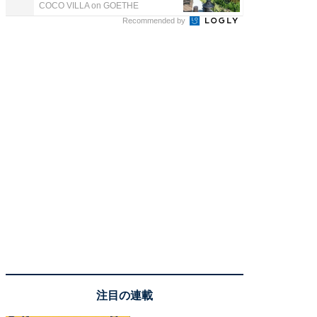
COCO VILLA on GOETHE
COCO VIL
Recommended by
注目の連載