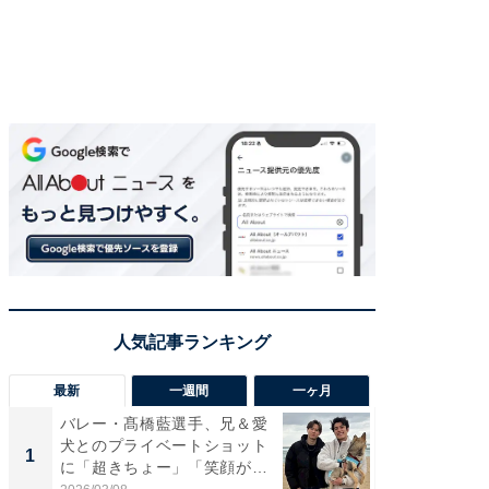
最新
一週間
一ヶ月
バレー・髙橋藍選手、兄＆愛
「さす
犬とのプライベートショット
は」高
1
1
に「超きちょー」「笑顔が見
災地を
れ...
「カ...