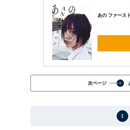
あの ファースト写
次ページ
1