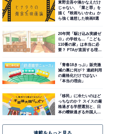
東野圭吾や湊かなえだけ
じゃない、「業と罪」を
描く『映画ちいかわ』か
ら強く連想した映画8選
20年間「駆け込み実績ゼ
ロ」の学校も…「こども
110番の家」は本当に必
要？ PTAが直面する理想
と現実
「青春18きっぷ」販売激
減の裏に何が？ 連続利用
の厳格化だけではない
「本当の理由」
「移民」に冷たいのはど
っちなのか？ スイスの厳
格過ぎる学歴選別と、日
本の曖昧過ぎる外国人政
策
連載をもっと見る