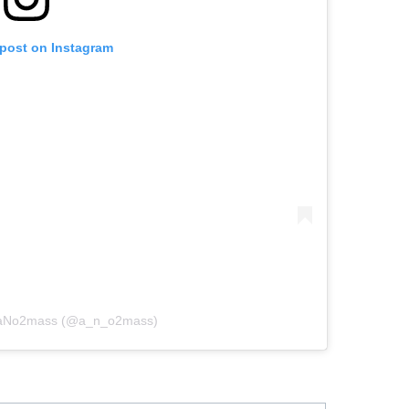
 post on Instagram
y aNo2mass (@a_n_o2mass)