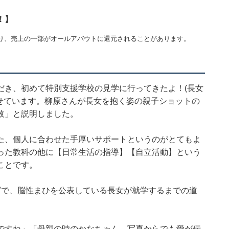
！】
り、売上の一部がオールアバウトに還元されることがあります。
だき、初めて特別支援学校の見学に行ってきたよ！(長女
載せています。柳原さんが長女を抱く姿の親子ショットの
枚」と説明しました。
た、個人に合わせた手厚いサポートというのがとてもよ
った教科の他に【日常生活の指導】【自立活動】という
ことです。
グで、脳性まひを公表している長女が就学するまでの道
ですね」「母親の時のかなちゃん。写真からでも愛が伝