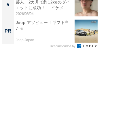
芸人、2カ月で約12kgのダイ
團十郎
5
5
エットに成功！ 「イケメ...
「後ろ
「...
2026/08/04
2026/08/0
Jeep アソビュー！ギフト当
全国の
たる
付きの
PR
PR
Jeep Japan
COCO VIL
Recommended by