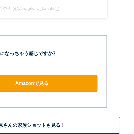
原可奈子 (@yanagihara_kanako_)
になっちゃう感じですか?
Amazonで見る
原さんの家族ショットも見る！