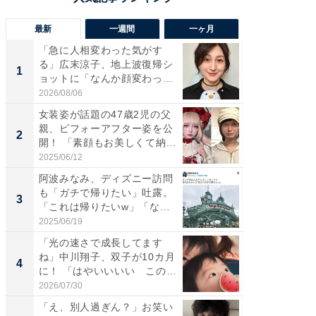
最新
一週間
一ヶ月
「急に人相変わった気がす
「さす
る」広末涼子、地上波復帰シ
は」高
1
1
ョットに「なんか顔変わっ
災地を
た」の...
「カ...
2026/08/06
2026/08/0
女装姿が話題の47歳2児の父
「女の
親、ビフォーアフター姿を公
介、バ
2
2
開！ 「素顔もお美しくて納...
らのプレ
愛...
2025/06/12
2026/08/0
阿波みなみ、ディズニー訪問
「好感
も「ガチで帰りたい」吐露。
や、“マ
3
3
「これは帰りたいw」「なん
画変更
ち...
財...
2025/06/19
2026/07/3
「光の速さで成長してます
「脚が
ね」中川翔子、双子が10カ月
横川尚
4
4
に！ 「はやいいいい この
ムキな姿
前...
刃...
2026/07/30
2026/08/0
「え、別人過ぎん？」お笑い
「2人と