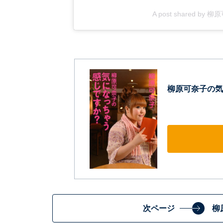
A post shared by 柳
柳原可奈子の気
次ページ
柳