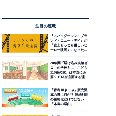
注目の連載
『スパイダーマン：ブラ
ンド・ニュー・デイ』が
「史上もっとも優しいヒ
ーロー映画」になった理
由。予習したい作品は？
20年間「駆け込み実績ゼ
ロ」の学校も…「こども
110番の家」は本当に必
要？ PTAが直面する理想
と現実
「青春18きっぷ」販売激
減の裏に何が？ 連続利用
の厳格化だけではない
「本当の理由」