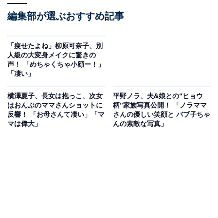
編集部が選ぶおすすめ記事
「痩せたよね」柳原可奈子、別
人級の大変身メイクに驚きの
声！ 「めちゃくちゃ小顔ー！」
「凄い」
横澤夏子、長女は抱っこ、次女
平野ノラ、夫&娘との“ヒョウ
はおんぶのママさんショットに
柄”家族写真公開！ 「ノラママ
反響！ 「お母さんて凄い」「マ
さんの優しい笑顔と バブ子ちゃ
マは偉大」
んの素敵な写真」