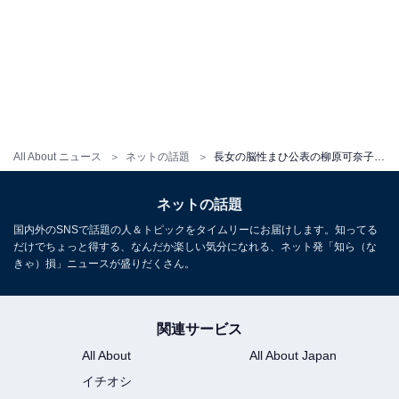
All About ニュース
ネットの話題
長女の脳性まひ公表の柳原可奈子、家族でサッカー観戦へ！ 観戦方法も紹介し「本当にステキな笑顔」
ネットの話題
国内外のSNSで話題の人＆トピックをタイムリーにお届けします。知ってる
だけでちょっと得する、なんだか楽しい気分になれる、ネット発「知ら（な
きゃ）損」ニュースが盛りだくさん。
関連サービス
All About
All About Japan
イチオシ