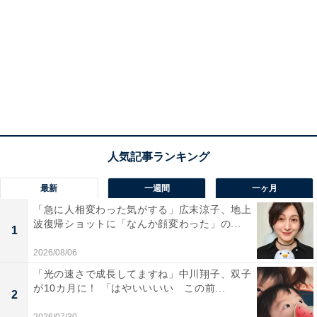
最新
一週間
一ヶ月
「急に人相変わった気がする」広末涼子、地上
波復帰ショットに「なんか顔変わった」の...
1
2026/08/06
「光の速さで成長してますね」中川翔子、双子
が10カ月に！ 「はやいいいい この前...
2