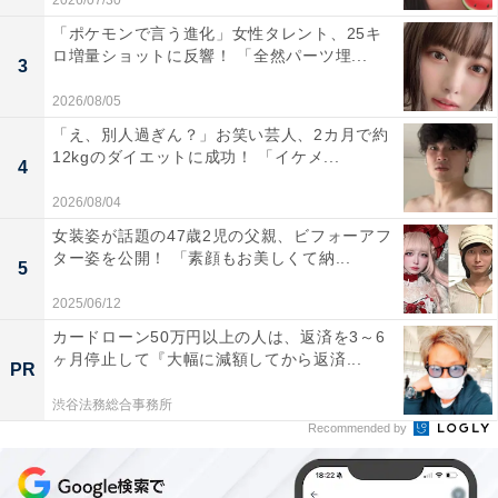
2026/07/30
「ポケモンで言う進化」女性タレント、25キ
ロ増量ショットに反響！ 「全然パーツ埋...
3
2026/08/05
「え、別人過ぎん？」お笑い芸人、2カ月で約
12kgのダイエットに成功！ 「イケメ...
4
2026/08/04
女装姿が話題の47歳2児の父親、ビフォーアフ
ター姿を公開！ 「素顔もお美しくて納...
5
2025/06/12
カードローン50万円以上の人は、返済を3～6
ヶ月停止して『大幅に減額してから返済...
PR
渋谷法務総合事務所
Recommended by