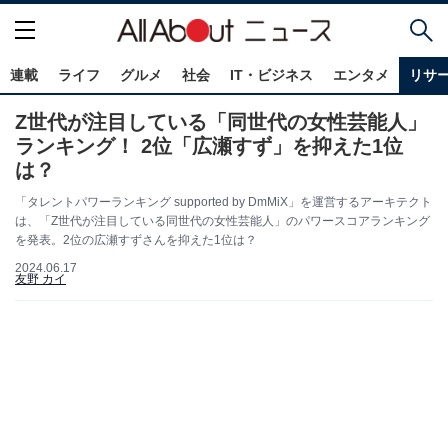
連載
ライフ
グルメ
社会
IT・ビジネス
エンタメ
リサ
Z世代が注目している「同世代の女性芸能人」
ランキング！ 2位「広瀬すず」を抑えた1位
は？
「タレントパワーランキング supported by DmMiX」を運営するアーキテクト
は、「Z世代が注目している同世代の女性芸能人」のパワースコアランキング
を発表。2位の広瀬すずさんを抑えた1位は？
2024.06.17
友野 カイ