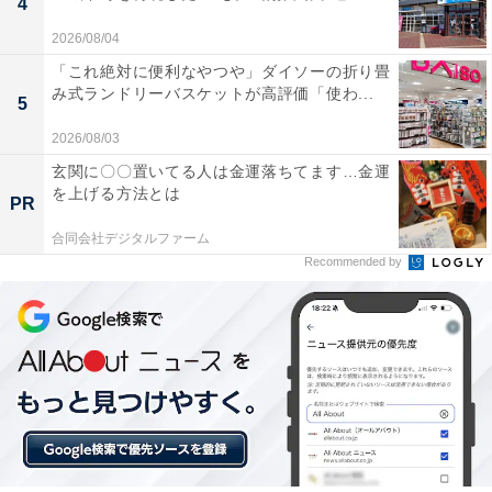
4
2026/08/04
「これ絶対に便利なやつや」ダイソーの折り畳
み式ランドリーバスケットが高評価「使わ...
5
2026/08/03
玄関に〇〇置いてる人は金運落ちてます…金運
を上げる方法とは
PR
合同会社デジタルファーム
Recommended by