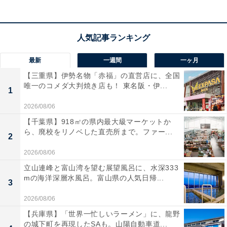
最新
一週間
一ヶ月
【三重県】伊勢名物「赤福」の直営店に、全国
唯一のコメダ大判焼き店も！ 東名阪・伊...
1
2026/08/06
【千葉県】918㎡の県内最大級マーケットか
ら、廃校をリノベした直売所まで。ファー...
2
2026/08/06
立山連峰と富山湾を望む展望風呂に、水深333
mの海洋深層水風呂。富山県の人気日帰...
3
2026/08/06
【兵庫県】「世界一忙しいラーメン」に、龍野
の城下町を再現したSAも。山陽自動車道...