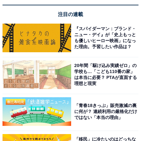
注目の連載
『スパイダーマン：ブランド・
ニュー・デイ』が「史上もっと
も優しいヒーロー映画」になっ
た理由。予習したい作品は？
20年間「駆け込み実績ゼロ」の
学校も…「こども110番の家」
は本当に必要？ PTAが直面する
理想と現実
「青春18きっぷ」販売激減の裏
に何が？ 連続利用の厳格化だけ
ではない「本当の理由」
「移民」に冷たいのはどっちな