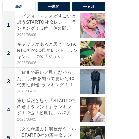
最新
一週間
一ヶ月
「パフォーマンスがすごいと
「癒し系
思うSTARTO社タレント」ラ
タレント
1
1
ンキング！ 2位「佐久間...
「井ノ原
2026/08/06
2026/08/0
ギャップがあると思う「STA
癒し系だ
RTO社の30代タレント」ラン
の若手
2
2
キング！ 2位「ジェシ...
グ！ 2
2026/08/06
2026/08/0
「背まで高いと思わなかっ
ギャップ
た」“身長を知って驚いた40
RTO社
3
3
代男性俳優”ランキング！ 1...
キング！
2026/06/13
2026/08/0
癒し系だと思う「STARTO社
「世界で
の若手タレント」ランキン
ARTO
4
4
グ！ 2位「松島聡」を抑え...
グ！ 2
2026/08/05
2026/08/0
【女性が選ぶ】演技がうまい
身長を知
「STARTO社の若手タレン
性俳優」
5
5