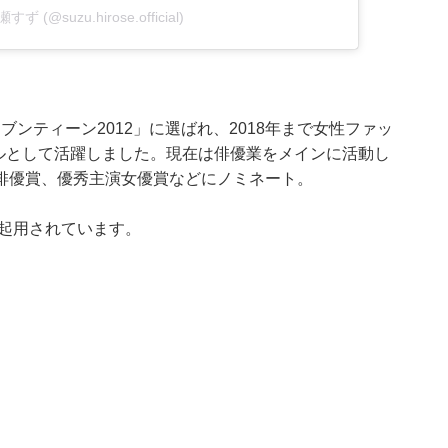
瀬すず (@suzu.hirose.official)
セブンティーン2012」に選ばれ、2018年まで女性ファッ
モデルとして活躍しました。現在は俳優業をメインに活動し
俳優賞、優秀主演女優賞などにノミネート。
に起用されています。