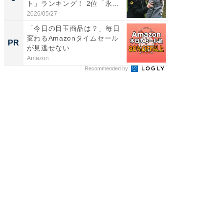
ト」ランキング！ 2位「永...
「鈴木
倒...
2026/05/27
2026/08/0
「今日の目玉商品は？」毎日
【8/2
変わるAmazonタイムセール
高い探
PR
PR
が見逃せない
学習指導
Amazon
COMPAS
Recommended by