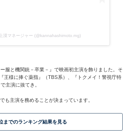
手上漠マネージャー (@kannahashimoto.mg)
ーラー服と機関銃－卒業－』で映画初主演を飾りました。そ
は『王様に捧ぐ薬指』（TBS系）、『トクメイ！警視庁特
マで主演に抜てき。
び』でも主演を務めることが決まっています。
0位までのランキング結果を見る