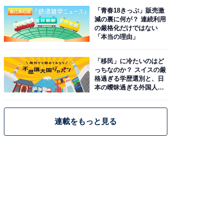
「青春18きっぷ」販売激
減の裏に何が？ 連続利用
の厳格化だけではない
「本当の理由」
「移民」に冷たいのはど
っちなのか？ スイスの厳
格過ぎる学歴選別と、日
本の曖昧過ぎる外国人政
策
連載をもっと見る