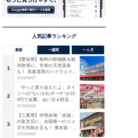
最新
一週間
一ヶ月
【愛知県】無料の動物園＆観
【兵庫
光牧場に、市初の天然温泉
ーメン
1
1
も！ 高速道路のハイウェイオ
再現した
ア...
道...
2026/08/07
2026/08/0
「やっと巡り会えたよ」ダイ
【三重
ソーの“ちいかわポーチ”が22
の直営
2
2
0円で反響。ぬい活＆防災...
ダ大判焼
伊...
2026/08/06
2026/08/0
【三重県】伊勢名物「赤福」
【千葉県
の直営店に、全国唯一のコメ
級マー
3
3
ダ大判焼き店も！ 東名阪・
ノベし
伊...
ー...
2026/08/06
2026/08/0