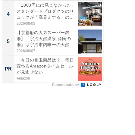
「1000円には見えなかった」
ステラ
スタンダードプロダクツのリ
詰め放題
4
4
ュックが「高見えする」の...
00円で「
2026/08/03
2026/08/0
【京都府の人気スーパー銭
立山連
湯】「宇治天然温泉 源氏の
風呂に、
5
5
湯」は宇治市内唯一の天然温
層水風
泉と...
帰...
2026/08/07
2026/08/0
「今日の目玉商品は？」毎日
「今日
変わるAmazonタイムセール
変わるA
PR
PR
が見逃せない
が見逃
Amazon
Amazon
Recommended by