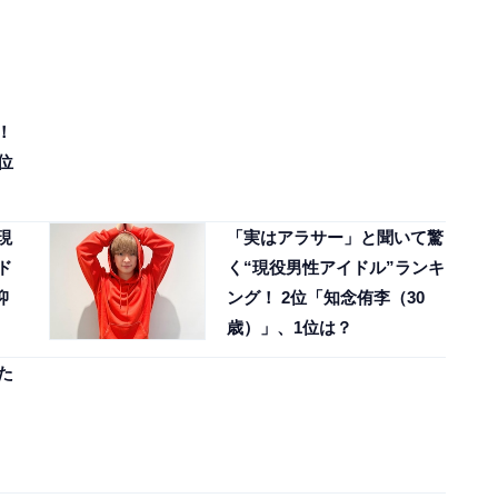
！
位
現
「実はアラサー」と聞いて驚
ド
く“現役男性アイドル”ランキ
抑
ング！ 2位「知念侑李（30
歳）」、1位は？
た