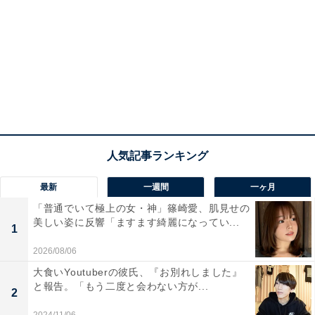
最新
一週間
一ヶ月
「普通でいて極上の女・神」篠崎愛、肌見せの
美しい姿に反響「ますます綺麗になってい...
1
2026/08/06
大食いYoutuberの彼氏、『お別れしました』
と報告。「もう二度と会わない方が...
2