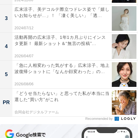
2024/11/06
広末涼子、美デコルテ際立つドレス姿で「嬉し
いお知らせが…」！ 「凄く美しい」「透...
3
2024/07/12
活動再開の広末涼子、1年1カ月ぶりにインス
タ更新！ 最新ショット＆“無言の投稿”...
4
2026/04/07
「急に人相変わった気がする」広末涼子、地上
波復帰ショットに「なんか顔変わった」の...
5
2026/08/06
「どうせ当たらない」と思ってた私が本当に当
選した“買い方”がこれ
PR
合同会社デジタルファーム
Recommended by