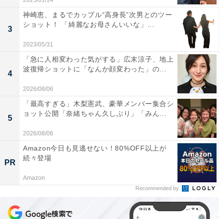
2025/01/14
神崎恵、まるでカップル“高身長”次男とのツー
ショット！ 「綺麗なお母さんいいな」...
3
2023/05/31
「急に人相変わった気がする」広末涼子、地上
波復帰ショットに「なんか顔変わった」の...
4
2026/08/06
「最高すぎる」木梨憲武、豪華メンバー集合シ
ョット公開「奈緒ちゃん久しぶり」「みん...
5
2026/08/06
Amazon今日も見逃せない！80%OFF以上が
続々登場
PR
Amazon
Recommended by