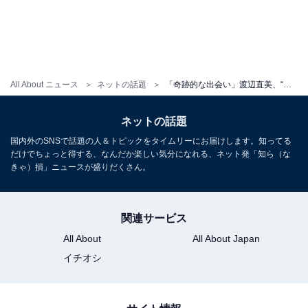
All About ニュース
ネットの話題
「奇跡的な出会い」渡辺直美、“伝説のギャル”パリス・ヒルトンとツーショット！ 「腰に手回してる」
ネットの話題
国内外のSNSで話題の人＆トピックをタイムリーにお届けします。知ってる
だけでちょっと得する、なんだか楽しい気分になれる、ネット発「知ら（な
きゃ）損」ニュースが盛りだくさん。
関連サービス
All About
All About Japan
イチオシ