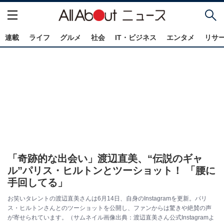
連載
ライフ
グルメ
社会
IT・ビジネス
エンタメ
リサ
「奇跡的な出会い」渡辺直美、“伝説のギャ
ル”パリス・ヒルトンとツーショット！ 「腰に
手回してる」
お笑いタレントの渡辺直美さんは6月14日、自身のInstagramを更新。パリ
ス・ヒルトンさんとのツーショットを公開し、ファンからは驚きや絶賛の声
が寄せられています。（サムネイル画像出典：渡辺直美さん公式Instagramよ