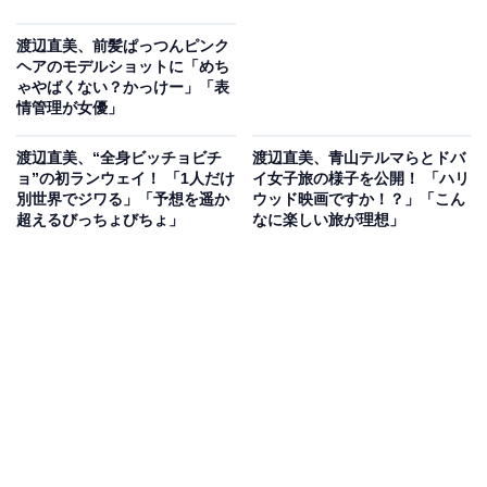
渡辺直美、前髪ぱっつんピンク
ヘアのモデルショットに「めち
ゃやばくない？かっけー」「表
情管理が女優」
渡辺直美、“全身ビッチョビチ
渡辺直美、青山テルマらとドバ
ョ”の初ランウェイ！ 「1人だけ
イ女子旅の様子を公開！ 「ハリ
別世界でジワる」「予想を遥か
ウッド映画ですか！？」「こん
超えるびっちょびちょ」
なに楽しい旅が理想」