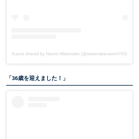
A post shared by Naomi Watanabe (@watanabenaomi703)
「36歳を迎えました！」