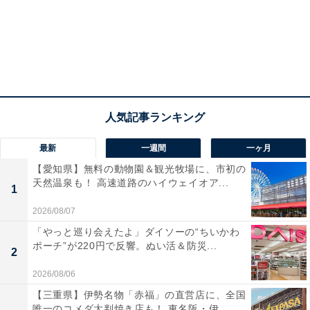
最新
一週間
一ヶ月
【愛知県】無料の動物園＆観光牧場に、市初の
天然温泉も！ 高速道路のハイウェイオア...
1
2026/08/07
「やっと巡り会えたよ」ダイソーの“ちいかわ
ポーチ”が220円で反響。ぬい活＆防災...
2
2026/08/06
【三重県】伊勢名物「赤福」の直営店に、全国
唯一のコメダ大判焼き店も！ 東名阪・伊...