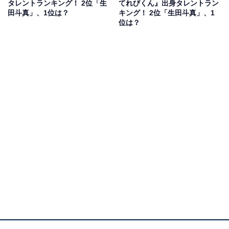
タレントランキング！ 2位「生
てれびくん』出身タレントラン
カ人ということもあり美しい顔立ちから「天使系美少
田斗真」、1位は？
キング！ 2位「生田斗真」、1
位は？
年」と呼ばれていました。
番組卒業後は、俳優としてNHKの大河ドラマ『利家とま
つ』や映画『ゲゲゲの鬼太郎』などに出演。バラエティ
番組での活躍や、小池徹平さんとの音楽ユニット
「WaT」としてヒット曲を発表するなど、高い人気を獲
得します。現在でも、『60秒で学べるNews』（テレビ
東京系）の司会を務めるなど活躍中です。
回答者からは、「いまも昔も変わらず顔が整っていると
感じる」（30代男性／東京都）、「イケメンだったし、
ずっと王子様みたいだった」（40代女性／岐阜県）、
「清潔感があり顔が整っていてかっこいいい」（30代女
性／北海道）などの意見が寄せられました。