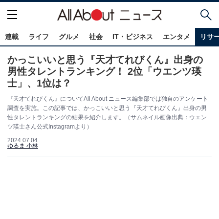
連載
ライフ
グルメ
社会
IT・ビジネス
エンタメ
リサ
かっこいいと思う『天才てれびくん』出身の
男性タレントランキング！ 2位「ウエンツ瑛
士」、1位は？
『天才てれびくん』についてAll About ニュース編集部では独自のアンケート
調査を実施。この記事では、かっこいいと思う『天才てれびくん』出身の男
性タレントランキングの結果を紹介します。（サムネイル画像出典：ウエン
ツ瑛士さん公式Instagramより）
2024.07.04
ゆるま 小林