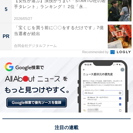
【女性が選ぶ】演技がうまい「STARTO社の若
手タレント」ランキング！ 2位「永...
5
2026/05/27
「宝くじを買う前に〇〇をするだけです」7億
当選者が続出
PR
合同会社デジタルファーム
Recommended by
View this post on Instagram
注目の連載