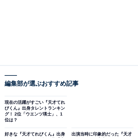
A post shared by ウエンツ 瑛士 Eiji Wentz (@eiji_wentz_officia
2位には「ウエンツ瑛士」さんが輝きました。
編集部が選ぶおすすめ記事
1985年生まれで、4歳からモデルとして芸能活動を開
始。子役として活動していたウエンツさんは、1995年～
現在の活躍がすごい『天才てれ
びくん』出身タレントランキン
2000年まで『天才てれびくん』と『天才てれびくんワイ
グ！ 2位「ウエンツ瑛士」、1
ド』に出演しています。格好いい二枚目キャラとして番
位は？
組の人気を上げ、さまざまな企画で大活躍。『天才てれ
好きな『天才てれびくん』出身
出演当時に印象的だった『天才
びくん』を代表するタレントで、父親がドイツ系アメリ