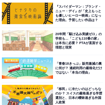
A post shared by 生田斗真 (@toma.ikuta_official)
『スパイダーマン：ブランド・
ニュー・デイ』が「史上もっと
も優しいヒーロー映画」になっ
1位には「生田斗真」さんが輝きました。
た理由。予習したい作品は？
1984年生まれの生田さんは、11歳で旧ジャニーズ事務所
20年間「駆け込み実績ゼロ」の
に入所。ジャニーズJr.として活動し、1996年から約2年
学校も…「こども110番の家」
は本当に必要？ PTAが直面する
間『天才てれびくん』へ出演していました。男性アイド
理想と現実
ルとして活動していただけあり端正なルックスを持ち、
番組内でもイケメンキャラで人気を集めました。
「青春18きっぷ」販売激減の裏
に何が？ 連続利用の厳格化だけ
番組卒業後は、俳優業をメインに活動しドラマ『花ざか
ではない「本当の理由」
りの君たちへ〜イケメン♂パラダイス〜』（フジテレビ
系）で大ブレーク。年齢を重ねて渋さを増し、現在では
「移民」に冷たいのはどっちな
演技派俳優としてさまざまな作品に出演しています。
のか？ スイスの厳格過ぎる学歴
2024年5月には主演映画『告白 コンフェッション』が公
選別と、日本の曖昧過ぎる外国
人政策
開され、さらに7月からは、2024年劇団☆新感線44周年