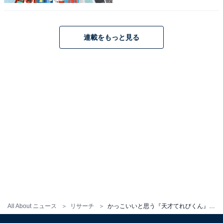
興行・夏秋公演 いのうえ歌舞伎『バサラオ』で主演を務
める予定です。
連載をもっと見る
回答者からは、「時代劇に出演しているのを見て凛々し
くてかっこいいと思った」（20代女性／静岡県）、「鼻
筋が高くて美形なので。声も素敵です」（30代女性／栃
木県）、「今もかっこいいですけど、当時もすごくかっ
こよかったです」（20代女性／三重県）などの意見が寄
せられました。
All About ニュース
リサーチ
かっこいいと思う『天才てれびくん』出身の男性タレントランキング！ 2位「ウエンツ瑛士」、1位は？