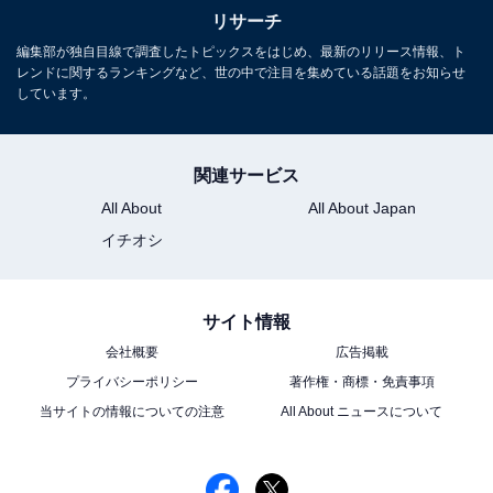
リサーチ
編集部が独自目線で調査したトピックスをはじめ、最新のリリース情報、ト
レンドに関するランキングなど、世の中で注目を集めている話題をお知らせ
渇水
しています。
Amazonで見る
関連サービス
All About
All About Japan
※回答者のコメントは原文ママです
イチオシ
この記事の筆者：ゆるま 小林
サイト情報
長年にわたってテレビ局でバラエティ番組、情報番組な
会社概要
広告掲載
どを制作。その後、フリーランスの編集・ライターに転
プライバシーポリシー
著作権・商標・免責事項
身。芸能情報に精通し、週刊誌、ネットニュースでテレ
当サイトの情報についての注意
All About ニュースについて
ビや芸能人に関するコラムなどを執筆。編集プロダクシ
ョン「ゆるま」を立ち上げる。