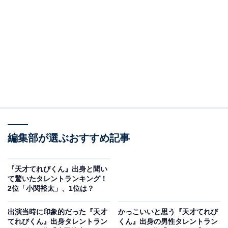
A post shared by 生田斗真 (@toma.ikuta_official)
2位には「生田斗真」さんがランクイン。
ジャニーズJr.として活動中の1996年から約2年間にわた
編集部が選ぶおすすめ記事
り、『天才てれびくん』に「てれび戦士」として出演。
旧ジャニーズ事務所の先輩・野村義男さんからギターレ
ッスンを受ける『ヨッちゃん・斗真のギター全力投球』
『天才てれびくん』出身と聞い
て驚いたタレントランキング！
などのコーナーを担当しました。
2位「小関裕太」、1位は？
人気の高い出演者となり、番組企画でバンドを組み「ス
出演当時に印象的だった『天才
かっこいいと思う『天才てれび
てれびくん』出身タレントラン
くん』出身の男性タレントラン
トロベリーパフェ」としてCDデビューを達成。かわいら