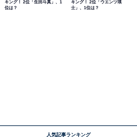
キング！ 2位「生田斗真」、1
キング！ 2位「ウエンツ瑛
しいルックスを武器に、多くの視聴者を魅了しました。
位は？
士」、1位は？
1997年にはNHKの連続テレビ小説『あぐり』に子役とし
て出演。その後も演技派俳優として数多くの作品に参加
し、2024年5月には主演映画『告白 コンフェッション』
が公開されました。
そんな生田さんですが、2023年4月に『天才てれびく
ん』へ出演。25年ぶりの番組登場となり、大きな話題を
集めました。
回答者からは、「『天才てれびくん』出身の中で一番か
っこいい」（40代女性／愛知県）、「俳優としての演技
が素晴らしい」（40代女性／兵庫県）、「自分が現役で
番組を視聴していた時期のてれび戦士であり、現在も活
躍しているから応援している」（30代女性／宮城県）な
どの意見が寄せられました。