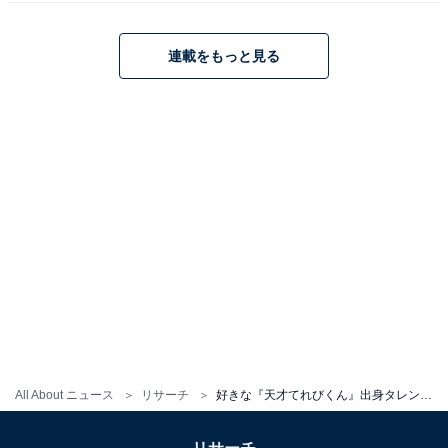
た。
連載をもっと見る
1995年から2000年まで、長きにわたり『天才てれびく
ん』と『天才てれびくんワイド』に出演。番組を代表す
る出演者となり、二枚目キャラの「てれび戦士」として
高い評価を獲得しました。番組卒業後は、2002年に放送
したNHKの大河ドラマ『利家とまつ』に出演するなど俳
優業を開始。また、高いトーク力を生かしてバラエティ
番組へ出演し、小池徹平さんとのユニット「WaT」とし
て音楽活動を行うなど、さまざまなジャンルに挑戦しま
す。
現在は、舞台やドラマを中心に俳優業を行い、『60秒で
学べるNews』（テレビ東京系）で司会を担当。ラジオ
All About ニュース
リサーチ
好きな『天才てれびくん』出身タレントランキング！ 2位「生田斗真」、1位は？
やバラエティ番組への出演も多く、タレント業も好調で
す。