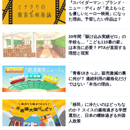
『スパイダーマン：ブランド・
ニュー・デイ』が「史上もっと
も優しいヒーロー映画」になっ
た理由。予習したい作品は？
View this post on Instagram
20年間「駆け込み実績ゼロ」の
学校も…「こども110番の家」
は本当に必要？ PTAが直面する
理想と現実
「青春18きっぷ」販売激減の裏
に何が？ 連続利用の厳格化だけ
ではない「本当の理由」
「移民」に冷たいのはどっちな
A post shared by ウエンツ 瑛士 Eiji Wentz (@eiji_wentz_officia
のか？ スイスの厳格過ぎる学歴
選別と、日本の曖昧過ぎる外国
人政策
1位にランクインしたのは「ウエンツ瑛士」さんでし