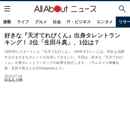
連載
ライフ
グルメ
社会
IT・ビジネス
エンタメ
リサ
好きな『天才てれびくん』出身タレントラン
キング！ 2位「生田斗真」、1位は？
1993年にスタートした『天才てれびくん』（NHK Eテレ）には、現在も活躍
するさまざまなタレントが出演してきました。今回は、好きな『天才てれび
くん』出身タレントランキングの結果を紹介します。（サムネイル画像出
典：生田斗真さん公式Instagramより）
2024.07.04
ゆるま 小林