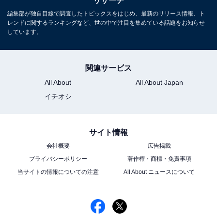
リサーチ
編集部が独自目線で調査したトピックスをはじめ、最新のリリース情報、ト
回答者からは、「見た目は王子様みたいなのにキャラが
レンドに関するランキングなど、世の中で注目を集めている話題をお知らせ
気さくで面白い」（30代女性／栃木県）、「初めて、
しています。
『天才てれびくん』に出た時、めちゃくちゃカッコ良く
てビックリしました」（30代女性／和歌山県）、「その
関連サービス
ままでも仕事はあって活躍していたのに、留学して自身
All About
All About Japan
のスキルを高めたいという思い切りに尊敬の念を覚えま
イチオシ
した」（30代女性／東京都）などの意見が寄せられまし
た。
サイト情報
会社概要
広告掲載
プライバシーポリシー
著作権・商標・免責事項
※回答者のコメントは原文ママです
当サイトの情報についての注意
All About ニュースについて
この記事の筆者：ゆるま 小林
長年にわたってテレビ局でバラエティ番組、情報番組な