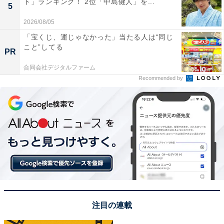
ト」ランキング！ 2位「中島健人」を...
5
2026/08/05
「宝くじ、運じゃなかった」当たる人は“同じ
こと”してる
PR
合同会社デジタルファーム
Recommended by
1位：ウエンツ瑛士
注目の連載