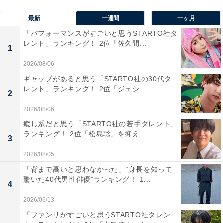
最新
一週間
一ヶ月
「パフォーマンスがすごいと思うSTARTO社タ
レント」ランキング！ 2位「佐久間...
1
2026/08/06
ギャップがあると思う「STARTO社の30代タ
レント」ランキング！ 2位「ジェシ...
2
2026/08/06
癒し系だと思う「STARTO社の若手タレント」
ランキング！ 2位「松島聡」を抑え...
渇水
3
Amazonで見る
2026/08/05
「背まで高いと思わなかった」“身長を知って
驚いた40代男性俳優”ランキング！ 1...
4
2026/06/13
「ファンサがすごいと思うSTARTO社タレン