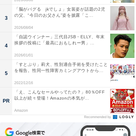
2026/08/08
「脳がバグる jkでしょ」女装姿が話題の2児
の父、“今日のお父さん”姿を披露「こ...
3
2026/08/04
「自認ウインナー」三代目JSB・ELLY、年末
挨拶の投稿に「最高におもしれー男」...
4
2026/01/01
「すとぷり」莉犬、性別適合手術を受けたこと
を報告。性同一性障害カミングアウトから...
5
2022/12/16
「え、こんなセールやってたの？」80％OFF
以上が続々登場！Amazonの本気が...
PR
Amazon
Recommended by