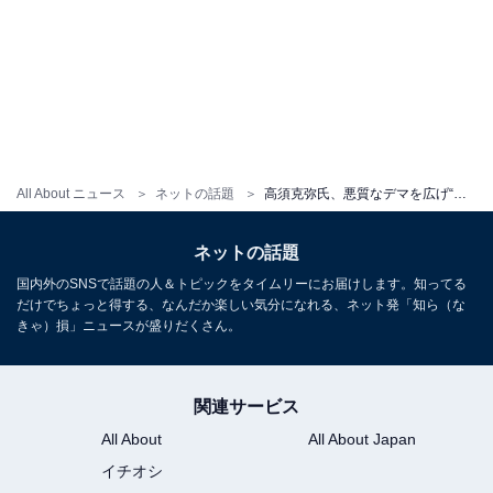
All About ニュース
ネットの話題
高須克弥氏、悪質なデマを広げ“形だけ”謝罪するも非難殺到。一般男性への誹謗中傷に「ドン引き」の声
ネットの話題
国内外のSNSで話題の人＆トピックをタイムリーにお届けします。知ってる
だけでちょっと得する、なんだか楽しい気分になれる、ネット発「知ら（な
きゃ）損」ニュースが盛りだくさん。
関連サービス
All About
All About Japan
イチオシ