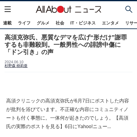
連載
ライフ
グルメ
社会
IT・ビジネス
エンタメ
リサ
高須克弥氏、悪質なデマを広げ“形だけ”謝罪
するも非難殺到。一般男性への誹謗中傷に
「ドン引き」の声
2024.06.10
杉野森 樹莉亜
高須クリニックの高須克弥氏が6月7日にポストした内容
が批判を浴びています。不正確な内容にコミュニティノ
ートも付く事態に。一体何が起きたのでしょう。【高須
氏の実際のポストを見る】6日にYahoo!ニュー...