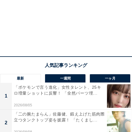
最新
一週間
一ヶ月
「ポケモンで言う進化」女性タレント、25キ
ロ増量ショットに反響！ 「全然パーツ埋...
1
2026/08/05
「二の腕たまらん」佐藤健、鍛え上げた筋肉際
立つタンクトップ姿を披露！ 「たくまし...
2