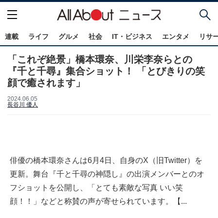
連載
ライフ
グルメ
社会
IT・ビジネス
エンタメ
リサ
「これぞ絶景」橋本環奈、川栄李奈らとの
『千と千尋』集合ショット！ 「とびきりの笑
顔で癒されます」
2024.06.05
長谷川 優人
俳優の橋本環奈さんは6月4日、自身のX（旧Twitter）を
更新。舞台『千と千尋の神隠し』の出演メンバーとのオ
フショットを公開し、「とても素敵な写真 いい笑
顔！！」などと称賛の声が寄せられています。【...