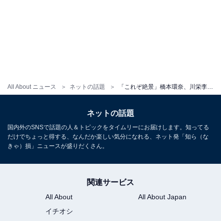
All About ニュース
ネットの話題
「これぞ絶景」橋本環奈、川栄李奈らとの『千と千尋』集合ショット！ 「とびきりの笑顔で癒されます」
ネットの話題
国内外のSNSで話題の人＆トピックをタイムリーにお届けします。知ってる
だけでちょっと得する、なんだか楽しい気分になれる、ネット発「知ら（な
きゃ）損」ニュースが盛りだくさん。
関連サービス
All About
All About Japan
イチオシ