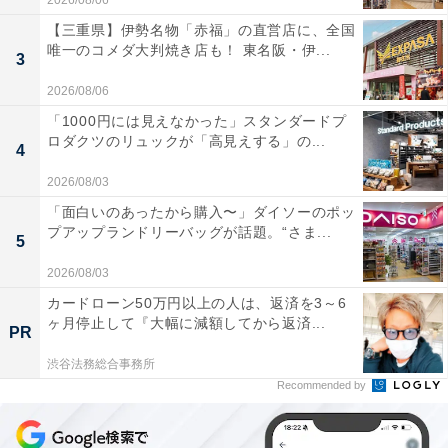
2026/08/06
【三重県】伊勢名物「赤福」の直営店に、全国
唯一のコメダ大判焼き店も！ 東名阪・伊...
3
2026/08/06
「1000円には見えなかった」スタンダードプ
ロダクツのリュックが「高見えする」の...
4
2026/08/03
「面白いのあったから購入〜」ダイソーのポッ
プアップランドリーバッグが話題。“さま...
5
2026/08/03
カードローン50万円以上の人は、返済を3～6
ヶ月停止して『大幅に減額してから返済...
PR
渋谷法務総合事務所
Recommended by