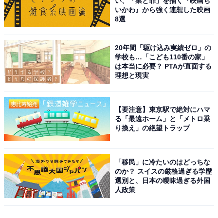
い、「業と罪」を描く『映画ち
いかわ』から強く連想した映画
8選
20年間「駆け込み実績ゼロ」の
学校も…「こども110番の家」
は本当に必要？ PTAが直面する
理想と現実
【要注意】東京駅で絶対にハマ
る「最遠ホーム」と「メトロ乗
り換え」の絶望トラップ
「移民」に冷たいのはどっちな
のか？ スイスの厳格過ぎる学歴
選別と、日本の曖昧過ぎる外国
人政策