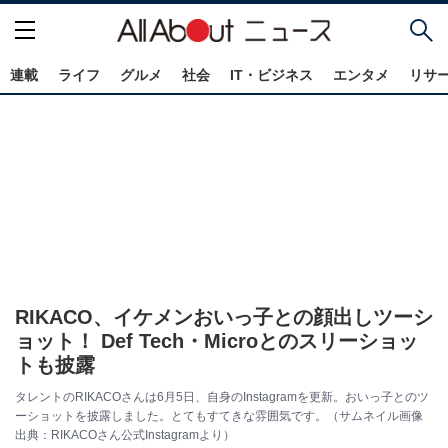
連載
ライフ
グルメ
社会
IT・ビジネス
エンタメ
リサ
RIKACO、イケメンおいっ子との顔出しツーシ
ョット！ Def Tech・Microとのスリーショッ
トも披露
タレントのRIKACOさんは6月5日、自身のInstagramを更新。おいっ子とのツ
ーショットを披露しました。とてもすてきな雰囲気です。（サムネイル画像
出典：RIKACOさん公式Instagramより）