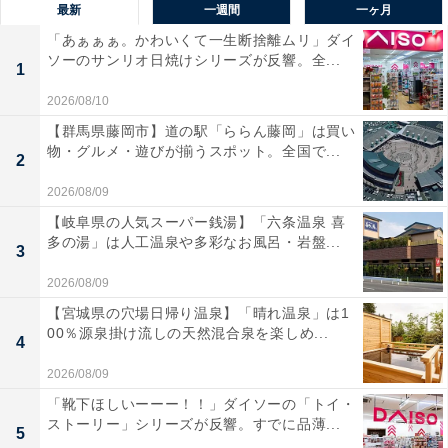
最新
一週間
一ヶ月
「あぁぁぁ。かわいくて一生断捨離ムリ」ダイ
ソーのサンリオ日焼けシリーズが反響。全...
1
2026/08/10
【群馬県藤岡市】道の駅「ららん藤岡」は買い
物・グルメ・遊びが揃うスポット。全国で...
2
2026/08/09
【岐阜県の人気スーパー銭湯】「六条温泉 喜
多の湯」は人工温泉や多彩なお風呂・岩盤...
3
2026/08/09
【宮城県の穴場日帰り温泉】「晴れ温泉」は1
00％源泉掛け流しの天然混合泉を楽しめ...
4
2026/08/09
「靴下ほしいーーー！！」ダイソーの「トイ・
ストーリー」シリーズが反響。すでに品薄...
5