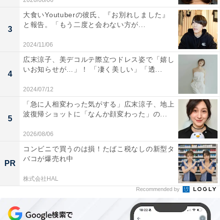
2026/08/06
大食いYoutuberの彼氏、『お別れしました』
と報告。「もう二度と会わない方が...
3
2024/11/06
広末涼子、美デコルテ際立つドレス姿で「嬉し
いお知らせが…」！ 「凄く美しい」「透...
4
2024/07/12
「急に人相変わった気がする」広末涼子、地上
波復帰ショットに「なんか顔変わった」の...
5
2026/08/06
コンビニで買うのは損！たばこ税なしの新型タ
バコが爆売れ中
PR
株式会社HAL
Recommended by