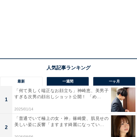
最新
一週間
一ヶ月
「何て美しく端正なお顔立ち」神崎恵、美男子
すぎる次男の顔出しショット公開！ 「め...
1
2025/01/14
「普通でいて極上の女・神」篠崎愛、肌見せの
美しい姿に反響「ますます綺麗になってい...
2