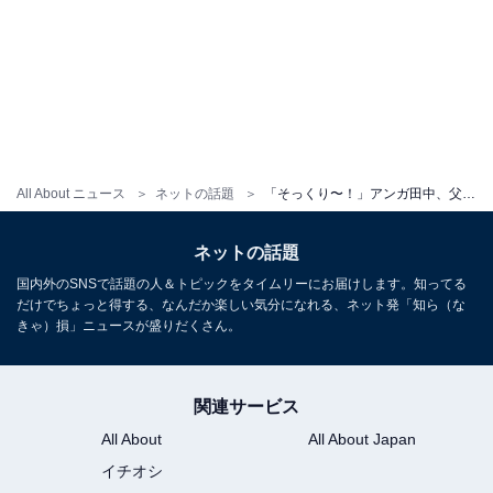
All About ニュース
ネットの話題
「そっくり〜！」アンガ田中、父親の顔出しショット公開！ 「初登場じゃないですか!?」「ホッコリします」
ネットの話題
国内外のSNSで話題の人＆トピックをタイムリーにお届けします。知ってる
だけでちょっと得する、なんだか楽しい気分になれる、ネット発「知ら（な
きゃ）損」ニュースが盛りだくさん。
関連サービス
All About
All About Japan
イチオシ