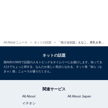
All About ニュース
ネットの話題
「生ける伝説」えなこ、美乳＆美尻あらわなビキニ＆ランジェリー姿！ 「レジェンドグラビア」第1弾に登場
ネットの話題
国内外のSNSで話題の人＆トピックをタイムリーにお届けします。知ってる
だけでちょっと得する、なんだか楽しい気分になれる、ネット発「知ら（な
きゃ）損」ニュースが盛りだくさん。
関連サービス
All About
All About Japan
イチオシ