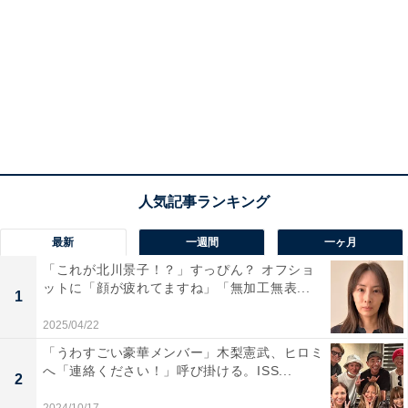
最新
一週間
一ヶ月
「これが北川景子！？」すっぴん？ オフショ
ットに「顔が疲れてますね」「無加工無表...
1
2025/04/22
「うわすごい豪華メンバー」木梨憲武、ヒロミ
へ「連絡ください！」呼び掛ける。ISS...
2