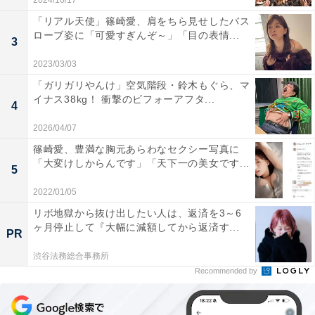
2024/10/17
「リアル天使」篠崎愛、肩をちら見せしたバス
ローブ姿に「可愛すぎんぞ～」「目の表情...
3
2023/03/03
「ガリガリやんけ」空気階段・鈴木もぐら、マ
イナス38kg！ 衝撃のビフォーアフタ...
4
2026/04/07
篠崎愛、豊満な胸元あらわなセクシー写真に
「大変けしからんです」「天下一の美女です...
5
2022/01/05
リボ地獄から抜け出したい人は、返済を3～6
ヶ月停止して『大幅に減額してから返済す...
PR
渋谷法務総合事務所
Recommended by