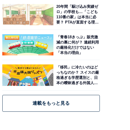
20年間「駆け込み実績ゼ
ロ」の学校も…「こども
110番の家」は本当に必
要？ PTAが直面する理想
と現実
「青春18きっぷ」販売激
減の裏に何が？ 連続利用
の厳格化だけではない
「本当の理由」
「移民」に冷たいのはど
っちなのか？ スイスの厳
格過ぎる学歴選別と、日
本の曖昧過ぎる外国人政
策
連載をもっと見る