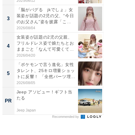
愛...
2025/06/12
2026/08/0
「脳がバグる jkでしょ」女
「好感
装姿が話題の2児の父、“今日
や、“マ
3
3
のお父さん”姿を披露「こ...
画変更
財...
2026/08/04
2026/07/3
女装姿が話題の2児の父親、
「脚が
フリルドレス姿で娘たちとお
横川尚
4
4
ままごと「なんて可愛くて平
ムキな姿
和...
刃...
2026/04/20
2026/08/0
「ポケモンで言う進化」女性
「2人と
タレント、25キロ増量ショッ
團十郎
5
5
トに反響！ 「全然パーツ埋...
「後ろ
「...
2026/08/05
2026/08/0
Jeep アソビュー！ギフト当
【見城徹
たる
も変わ
PR
PR
Jeep Japan
FINCHI o
Recommended by