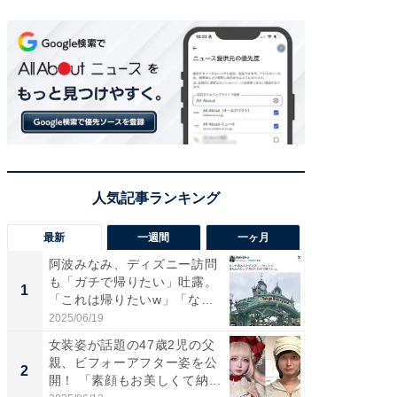
最新
一週間
一ヶ月
阿波みなみ、ディズニー訪問
「さす
も「ガチで帰りたい」吐露。
は」高
1
1
「これは帰りたいw」「なん
災地を
ち...
「カ...
2025/06/19
2026/08/0
女装姿が話題の47歳2児の父
「女の
親、ビフォーアフター姿を公
介、バ
2
2
開！ 「素顔もお美しくて納...
らのプレ