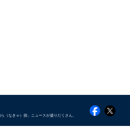
知ら（なきゃ）損」ニュースが盛りだくさん。