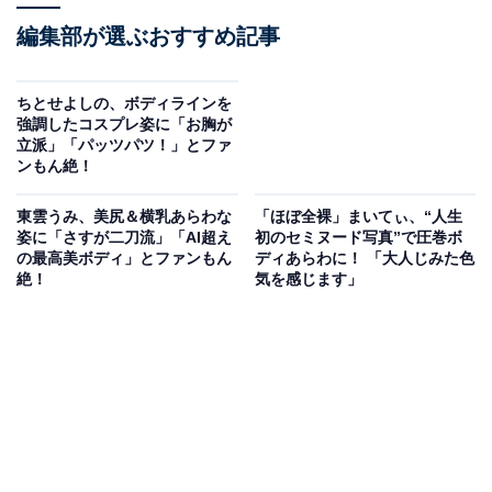
編集部が選ぶおすすめ記事
ちとせよしの、ボディラインを
強調したコスプレ姿に「お胸が
立派」「パッツパツ！」とファ
ンもん絶！
東雲うみ、美尻＆横乳あらわな
「ほぼ全裸」まいてぃ、“人生
姿に「さすが二刀流」「AI超え
初のセミヌード写真”で圧巻ボ
の最高美ボディ」とファンもん
ディあらわに！ 「大人じみた色
絶！
気を感じます」