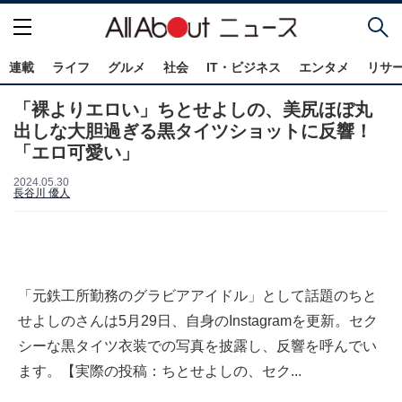
連載
ライフ
グルメ
社会
IT・ビジネス
エンタメ
リサ
「裸よりエロい」ちとせよしの、美尻ほぼ丸
出しな大胆過ぎる黒タイツショットに反響！
「エロ可愛い」
2024.05.30
長谷川 優人
「元鉄工所勤務のグラビアアイドル」として話題のちと
せよしのさんは5月29日、自身のInstagramを更新。セク
シーな黒タイツ衣装での写真を披露し、反響を呼んでい
ます。【実際の投稿：ちとせよしの、セク...