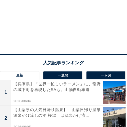
最新
一週間
一ヶ月
【兵庫県】「世界一忙しいラーメン」に、龍野
の城下町を再現したSAも。山陽自動車道...
1
2026/08/04
【山梨県の人気日帰り温泉】「山梨日帰り温泉
源泉かけ流しの湯 桜湯」は源泉かけ流...
2