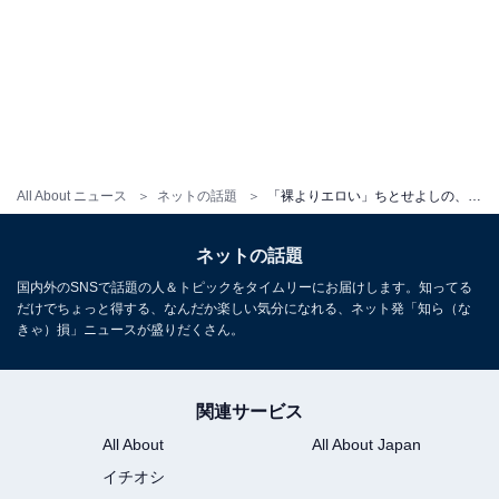
All About ニュース
ネットの話題
「裸よりエロい」ちとせよしの、美尻ほぼ丸出しな大胆過ぎる黒タイツショットに反響！ 「エロ可愛い」
ネットの話題
国内外のSNSで話題の人＆トピックをタイムリーにお届けします。知ってる
だけでちょっと得する、なんだか楽しい気分になれる、ネット発「知ら（な
きゃ）損」ニュースが盛りだくさん。
関連サービス
All About
All About Japan
イチオシ