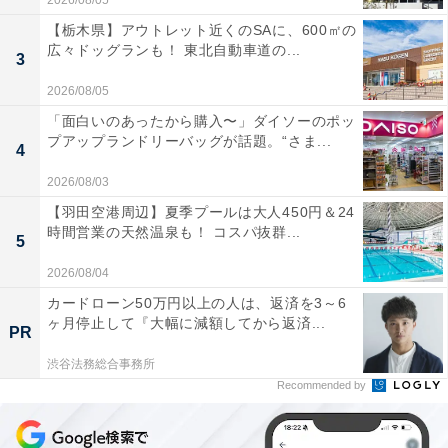
2026/08/05
【栃木県】アウトレット近くのSAに、600㎡の
広々ドッグランも！ 東北自動車道の...
3
2026/08/05
「面白いのあったから購入〜」ダイソーのポッ
プアップランドリーバッグが話題。“さま...
4
2026/08/03
【羽田空港周辺】夏季プールは大人450円＆24
時間営業の天然温泉も！ コスパ抜群...
5
2026/08/04
カードローン50万円以上の人は、返済を3～6
ヶ月停止して『大幅に減額してから返済...
PR
渋谷法務総合事務所
Recommended by