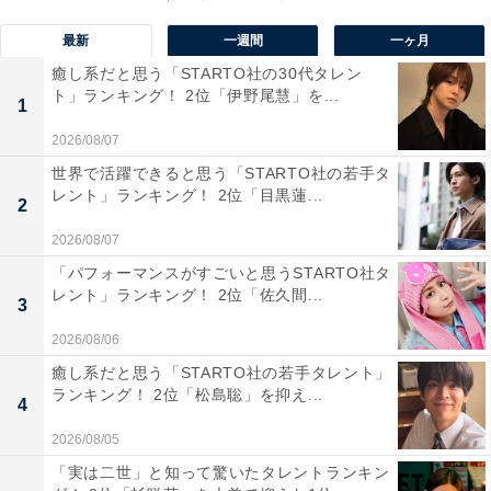
ありました。
最新
一週間
一ヶ月
※回答者のコメントは原文ママです
癒し系だと思う「STARTO社の30代タレン
ト」ランキング！ 2位「伊野尾慧」を...
1
2026/08/07
9位までの全ランキング結果を見
次ページ
世界で活躍できると思う「STARTO社の若手タ
る
レント」ランキング！ 2位「目黒蓮...
2
2026/08/07
「パフォーマンスがすごいと思うSTARTO社タ
レント」ランキング！ 2位「佐久間...
3
2026/08/06
癒し系だと思う「STARTO社の若手タレント」
ランキング！ 2位「松島聡」を抑え...
4
2026/08/05
「実は二世」と知って驚いたタレントランキン