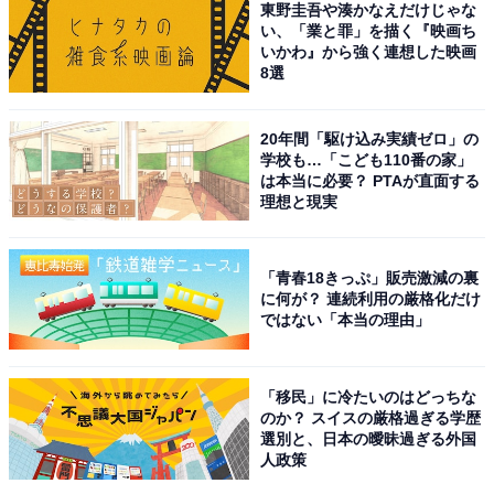
東野圭吾や湊かなえだけじゃな
い、「業と罪」を描く『映画ち
いかわ』から強く連想した映画
8選
20年間「駆け込み実績ゼロ」の
学校も…「こども110番の家」
は本当に必要？ PTAが直面する
理想と現実
「青春18きっぷ」販売激減の裏
に何が？ 連続利用の厳格化だけ
ではない「本当の理由」
「移民」に冷たいのはどっちな
のか？ スイスの厳格過ぎる学歴
選別と、日本の曖昧過ぎる外国
人政策