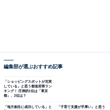
2位は「沖縄県」でした。沖縄県は、美しい自然や独自
の文化、そして温暖な気候が魅力のリゾート地として国
内外から多くの観光客が訪れています。
回答者からは「自然豊かで気持ちよいイメージ」（40代
女性／高知県）、「人も優しいしアクティビティが盛ん
だから」（10代女性／宮城県）、「特に海で、楽しめそ
うだから」（20代女性／大阪府）などのコメントがあり
ました。
編集部が選ぶおすすめ記事
「ショッピングスポットが充実
している」と思う都道府県ラン
キング！ 圧倒的1位は「東京
都」、2位は？
「地方創生に成功している」と
「子育て支援が手厚い」と思う