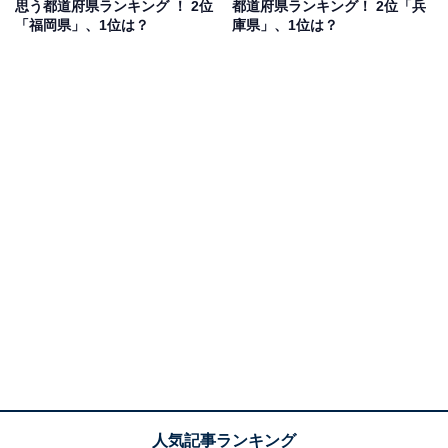
思う都道府県ランキング ！ 2位
都道府県ランキング！ 2位「兵
「福岡県」、1位は？
庫県」、1位は？
1位：北海道
1位は「北海道」でした。美しい自然や新鮮なグルメな
ど、さまざまな魅力をもった北海道。総合的な魅力度が
高く、多くの外国人が訪れる日本屈指の観光地です。
回答者のコメントを見ると「自然豊かだから」（30代女
性／北海道）、「仕事で何度も北海道と宮崎県を訪れて
石川県と岐阜県とは又異なる自然との共生が出来そうな
印象を受けた」（70代男性／岐阜県）、「広大な土地で
自然を感じられる」（40代男性／東京都）といった声が