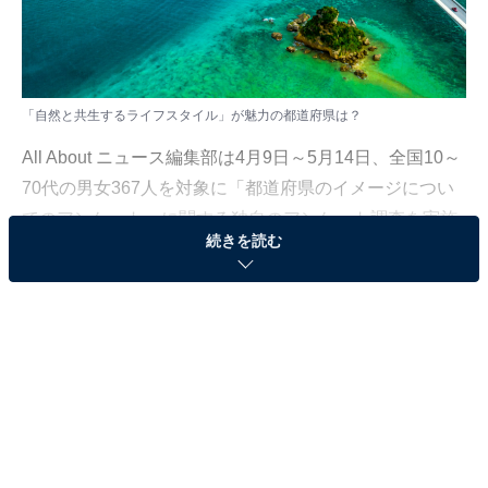
「自然と共生するライフスタイル」が魅力の都道府県は？
All About ニュース編集部は4月9日～5月14日、全国10～
70代の男女367人を対象に「都道府県のイメージについ
てのアンケート」に関する独自のアンケート調査を実施
続きを読む
しました。今回はその中から、「自然と共生するライフ
スタイルが楽しめる」と思う都道府県ランキングを紹介
します！
＞9位までの全ランキング結果を見る
2位：沖縄県