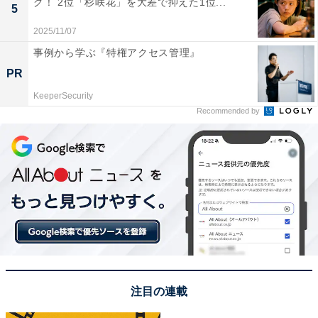
グ！ 2位「杉咲花」を大差で抑えた1位...
5
2025/11/07
事例から学ぶ『特権アクセス管理』
こちらもおすすめ
PR
「ファッション・トレンドをリードしている」
KeeperSecurity
と思う都道府県ランキング！ 1位は「東京
Recommended by
都」、2位は？
1
2
注目の連載