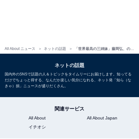
All About ニュース
ネットの話題
「世界最高の三姉妹」藤岡弘、の次女・天翔天音、美人3姉妹＆父との晴れ着ショットに反響！
ネットの話題
国内外のSNSで話題の人＆トピックをタイムリーにお届けします。知ってる
だけでちょっと得する、なんだか楽しい気分になれる、ネット発「知ら（な
きゃ）損」ニュースが盛りだくさん。
関連サービス
All About
All About Japan
イチオシ