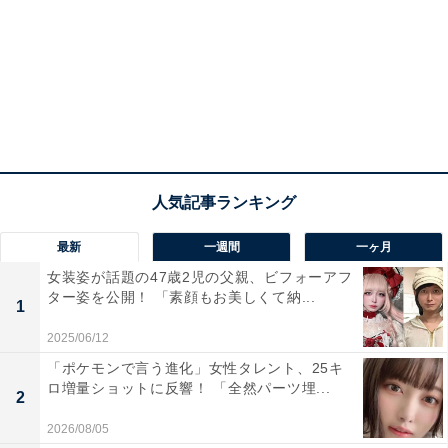
最新
一週間
一ヶ月
女装姿が話題の47歳2児の父親、ビフォーアフ
ター姿を公開！ 「素顔もお美しくて納...
1
2025/06/12
「ポケモンで言う進化」女性タレント、25キ
ロ増量ショットに反響！ 「全然パーツ埋...
2
2026/08/05