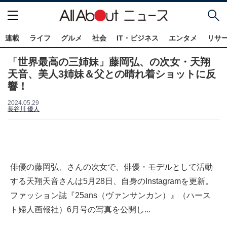
連載
ライフ
グルメ
社会
IT・ビジネス
エンタメ
リサ
「世界最高の三姉妹」藤岡弘、の次女・天翔
天音、美人3姉妹＆父との晴れ着ショットに反
響！
2024.05.29
長谷川 優人
俳優の藤岡弘、さんの次女で、俳優・モデルとして活動
する天翔天音さんは5月28日、自身のInstagramを更新。
ファッション誌『25ans（ヴァンサンカン）』（ハース
ト婦人画報社）6月号の写真を公開し...