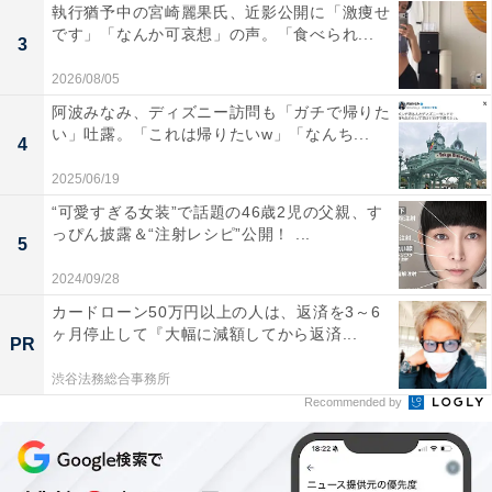
執行猶予中の宮崎麗果氏、近影公開に「激痩せ
です」「なんか可哀想」の声。「食べられ...
3
2026/08/05
阿波みなみ、ディズニー訪問も「ガチで帰りた
い」吐露。「これは帰りたいw」「なんち...
4
2025/06/19
“可愛すぎる女装”で話題の46歳2児の父親、す
っぴん披露＆“注射レシピ”公開！ ...
5
2024/09/28
カードローン50万円以上の人は、返済を3～6
ヶ月停止して『大幅に減額してから返済...
PR
渋谷法務総合事務所
Recommended by