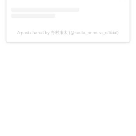
A post shared by 野村康太 (@kouta_nomura_official)