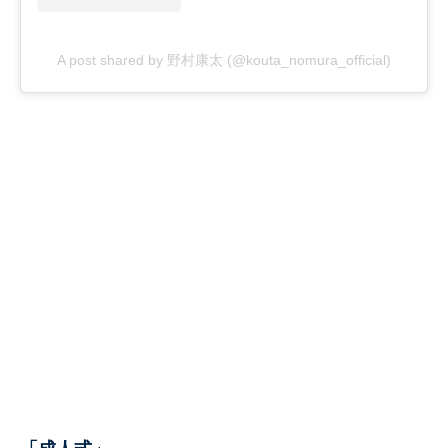
A post shared by 野村康太 (@kouta_nomura_official)