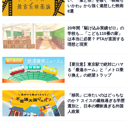
い、「業と罪」を描く『映画ち
いかわ』から強く連想した映画
8選
20年間「駆け込み実績ゼロ」の
学校も…「こども110番の家」
は本当に必要？ PTAが直面する
理想と現実
【要注意】東京駅で絶対にハマ
る「最遠ホーム」と「メトロ乗
り換え」の絶望トラップ
「移民」に冷たいのはどっちな
のか？ スイスの厳格過ぎる学歴
選別と、日本の曖昧過ぎる外国
人政策