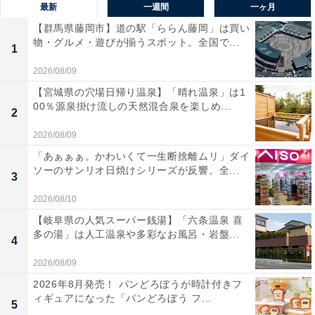
最新
一週間
一ヶ月
【群馬県藤岡市】道の駅「ららん藤岡」は買い
物・グルメ・遊びが揃うスポット。全国で...
1
2026/08/09
【宮城県の穴場日帰り温泉】「晴れ温泉」は1
00％源泉掛け流しの天然混合泉を楽しめ...
2
2026/08/09
「あぁぁぁ。かわいくて一生断捨離ムリ」ダイ
ソーのサンリオ日焼けシリーズが反響。全...
3
2026/08/10
【岐阜県の人気スーパー銭湯】「六条温泉 喜
多の湯」は人工温泉や多彩なお風呂・岩盤...
4
2026/08/09
2026年8月発売！ パンどろぼうが時計付きフ
ィギュアになった「パンどろぼう フ...
5