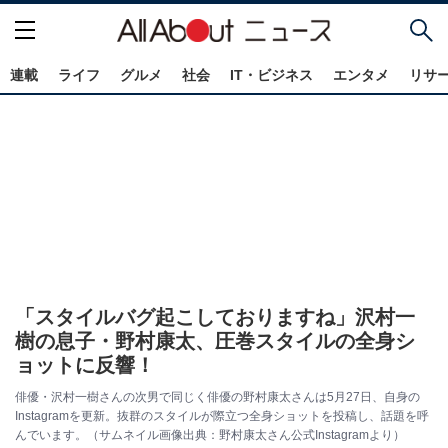
連載
ライフ
グルメ
社会
IT・ビジネス
エンタメ
リサ
「スタイルバグ起こしておりますね」沢村一
樹の息子・野村康太、圧巻スタイルの全身シ
ョットに反響！
俳優・沢村一樹さんの次男で同じく俳優の野村康太さんは5月27日、自身の
Instagramを更新。抜群のスタイルが際立つ全身ショットを投稿し、話題を呼
んでいます。（サムネイル画像出典：野村康太さん公式Instagramより）