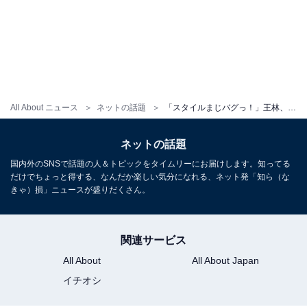
All About ニュース
ネットの話題
「スタイルまじバグっ！」王林、圧巻スタイル披露！ 「素晴らしき美脚に腰のらいん」「高身長が素晴らしい」
ネットの話題
国内外のSNSで話題の人＆トピックをタイムリーにお届けします。知ってる
だけでちょっと得する、なんだか楽しい気分になれる、ネット発「知ら（な
きゃ）損」ニュースが盛りだくさん。
関連サービス
All About
All About Japan
イチオシ