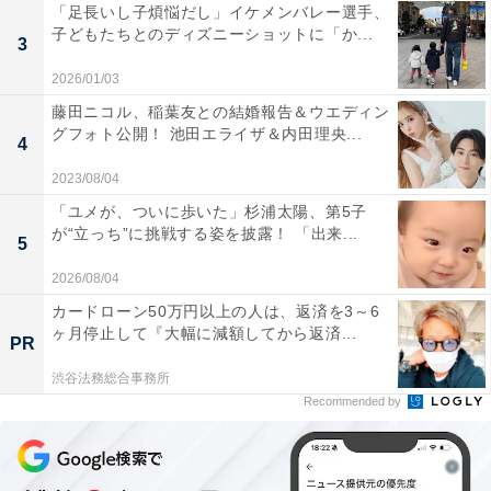
「足長いし子煩悩だし」イケメンバレー選手、
子どもたちとのディズニーショットに「か...
3
2026/01/03
藤田ニコル、稲葉友との結婚報告＆ウエディン
グフォト公開！ 池田エライザ＆内田理央...
4
2023/08/04
「ユメが、ついに歩いた」杉浦太陽、第5子
が“立っち”に挑戦する姿を披露！ 「出来...
5
2026/08/04
カードローン50万円以上の人は、返済を3～6
ヶ月停止して『大幅に減額してから返済...
PR
渋谷法務総合事務所
Recommended by