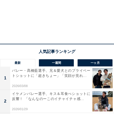
最新
一週間
一ヶ月
バレー・髙橋藍選手、兄＆愛犬とのプライベー
トショットに「超きちょー」「笑顔が見れ...
1
2026/03/08
イケメンバレー選手、キス＆耳食べショットに
反響！ 「なんなのーこのイチャイチャ感...
2
2026/01/29