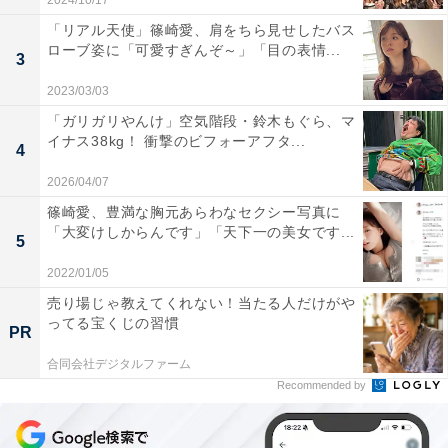
2024/10/17
「リアル天使」篠崎愛、肩をちら見せしたバス
ローブ姿に「可愛すぎんぞ～」「目の表情...
3
2023/03/03
「ガリガリやんけ」空気階段・鈴木もぐら、マ
イナス38kg！ 衝撃のビフォーアフタ...
4
2026/04/07
篠崎愛、豊満な胸元あらわなセクシー写真に
「大変けしからんです」「天下一の美女です...
5
2022/01/05
売り場じゃ教えてくれない！当たる人だけがや
ってる宝くじの習慣
PR
合同会社デジタルファーム
Recommended by