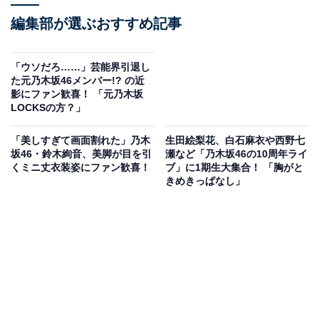
編集部が選ぶおすすめ記事
「ウソだろ……」芸能界引退し
た元乃木坂46メンバー!? の近
影にファン歓喜！ 「元乃木坂
LOCKSの方？」
「美しすぎて画面割れた」乃木
生田絵梨花、白石麻衣や西野七
坂46・鈴木絢音、美脚が目を引
瀬など「乃木坂46の10周年ライ
くミニ丈衣装姿にファン歓喜！
ブ」に1期生大集合！ 「胸がと
きめきっぱなし」