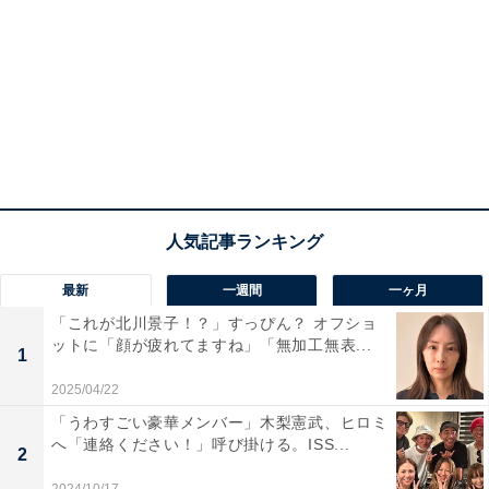
最新
一週間
一ヶ月
「これが北川景子！？」すっぴん？ オフショ
ットに「顔が疲れてますね」「無加工無表...
1
2025/04/22
「うわすごい豪華メンバー」木梨憲武、ヒロミ
へ「連絡ください！」呼び掛ける。ISS...
2