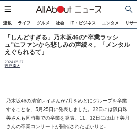
連載
ライフ
グルメ
社会
IT・ビジネス
エンタメ
リサ
「しんどすぎる」乃木坂46の“卒業ラッシ
ュ”にファンから悲しみの声続々。「メンタル
えぐられるて」
2024.05.27
宍戸 奏太
乃木坂46の清宮レイさんが7月をめどにグループを卒業
することを、5月25日に発表しました。22日には阪口珠
美さんも同時期での卒業を発表。11、12日には山下美月
さんの卒業コンサートが開催されたばかりと...