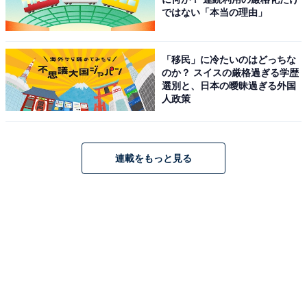
ではない「本当の理由」
「移民」に冷たいのはどっちな
のか？ スイスの厳格過ぎる学歴
選別と、日本の曖昧過ぎる外国
人政策
購入はロッテオンラインショップから！
連載をもっと見る
「ブルーロックのマーチ」は、5月27日12時～6月9日ま
で、ロッテオンラインショップにて販売されます。価格
はいずれも税込3880円で送料込ですが、別途クール手数
料税込220円がかかります。
どちらのセットも数量限定で、完売次第終了となりま
す。大人気作品につき、即売り切れも予想されます。ぜ