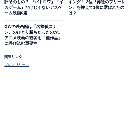
ら描かれています。映画は公開3週目で12億円を突破す
評そのもの？ 『バトロワ』『イ
キング！ 2位『葬送のフリーレ
カゲーム』だけじゃないデスゲ
ン』を抑えて1位に選ばれたの
るヒットとなりました。
ーム映画6選
は？
『ブルーロック』のキャラクタービジュアルが描かれた
GWの映画館は『名探偵コナ
ン』のひとり勝ちだったのか。
特別デザインで、「劇場版公開記念 凪＆玲王ver.」と
アニメ映画の観客を「他作品」
「劇場版公開記念ver.」の2パターン。「○○のマーチ」の
に呼び込む重要性
ロゴ部分も、描かれたキャラクターの名前になっていま
関連リンク
す。いずれも販売は10個1セットになっており、それぞ
プレスリリース
れ劇場版仕様のオリジナルBOXに格納されています。
「劇場版公開記念 凪＆玲王ver.」