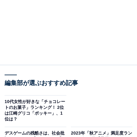
日本をW杯優勝に導くストライカーを育てるために集め
られた300人の高校生たちが、“ブルーロック（青い監
獄）”プロジェクトへ参加し、日本代表となる権利を賭け
て競い合うというストーリーです。サッカーと組み合わ
せるには異質に思う「デスゲーム的要素」が含まれてい
る点で一線を画しています。
アニメシリーズは2022年10月より連続2クールで放送さ
れ、2024年10月より第2期の放送も決定しています。
編集部が選ぶおすすめ記事
今回の「コアラのマーチ」とのコラボレーションは、
10代女性が好きな「チョコレー
2024年4月に上映された『劇場版ブルーロック -
トのお菓子」ランキング！ 2位
EPISODE 凪-』の公開記念とのこと。本作はスピンオフ
は江崎グリコ「ポッキー」、1
位は？
漫画『ブルーロック –EPISODE 凪-』を原作としたもの
で、本編の主人公・潔世一ではなく、凪誠士郎の視点か
デスゲームの残酷さは、社会批
2023年「秋アニメ」満足度ラン