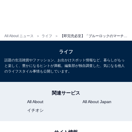
ひ発売日にチェックしてみてくださいね。
(C)金城宗幸・ノ村優介・講談社／「ブルーロック」製作
委員会 (C)L/KMP
All About ニュース
ライフ
【即完売必至】「ブルーロックのマーチ」はどこで買える？ 5月27日より数量＆期間限定で販売！
こちらもおすすめ
ライフ
2位は、じゃがりこ！ つい買ってしまう「推し
話題の生活雑貨やファッション、お出かけスポット情報など、暮らしがもっ
菓子」ランキング、気になる1位は？
と楽しく、豊かになるヒントが満載。編集部が独自調査した、気になる他人
のライフスタイル事情も公開しています。
関連サービス
All About
All About Japan
イチオシ