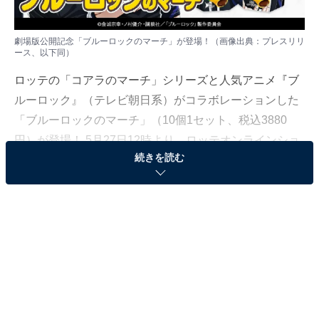
劇場版公開記念「ブルーロックのマーチ」が登場！（画像出典：プレスリリ
ース、以下同）
ロッテの「コアラのマーチ」シリーズと人気アニメ『ブ
ルーロック』（テレビ朝日系）がコラボレーションした
「ブルーロックのマーチ」（10個1セット、税込3880
円）が登場！ 5月27日12時より、ロッテオンラインショ
続きを読む
ップにて数量＆期間限定で販売されます。
映画公開記念×コアラのマーチの限定パッケージ！
『ブルーロック』は、金城宗幸さん原作、ノ村優介さん
作画によるサッカー漫画が原作。『週刊少年マガジン』
（講談社）にて連載中ですが、2023年11月時点でコミッ
クス累計部数3000万部を突破するほどの人気ぶりです。