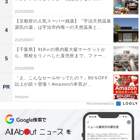
3
「劇場版公開記念ver.」
2026/08/03
【京都府の人気スーパー銭湯】「宇治天然温泉
源氏の湯」は宇治市内唯一の天然温泉と...
4
2026/08/07
【千葉県】918㎡の県内最大級マーケットか
ら、廃校をリノベした直売所まで。ファー...
5
2026/08/06
「え、こんなセールやってたの？」80％OFF
以上が続々登場！Amazonの本気が...
PR
Amazon
Recommended by
「劇場版公開記念ver.」
潔や凛をはじめとした8人が入っている「劇場版公開記