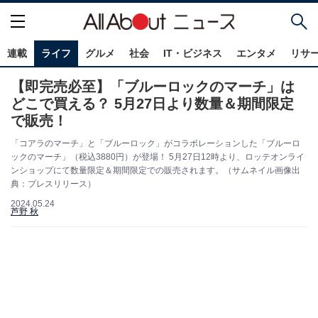
連載
ライフ
グルメ
社会
IT・ビジネス
エンタメ
リサ
【即完売必至】「ブルーロックのマーチ」は
どこで買える？ 5月27日より数量＆期間限定
で販売！
「コアラのマーチ」と「ブルーロック」がコラボレーションした「ブルーロ
ックのマーチ」（税込3880円）が登場！ 5月27日12時より、ロッテオンライ
ンショップにて数量限定＆期間限定での販売されます。（サムネイル画像出
典：プレスリリース）
2024.05.24
芦野 秋