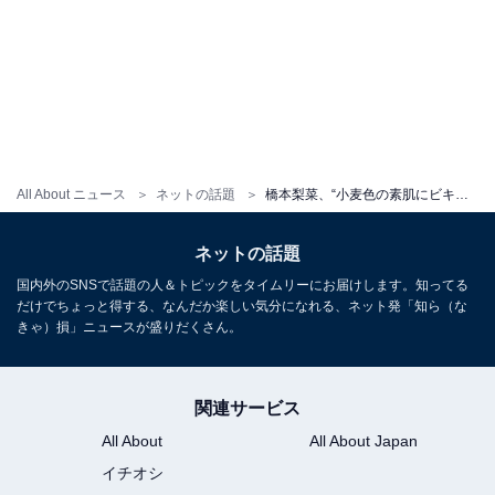
All About ニュース
ネットの話題
橋本梨菜、“小麦色の素肌にビキニ姿”で谷間あらわに！ 「これはたまらん」「今日もエロ可愛い」
ネットの話題
国内外のSNSで話題の人＆トピックをタイムリーにお届けします。知ってる
だけでちょっと得する、なんだか楽しい気分になれる、ネット発「知ら（な
きゃ）損」ニュースが盛りだくさん。
関連サービス
All About
All About Japan
イチオシ