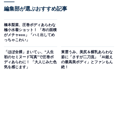
編集部が選ぶおすすめ記事
橋本梨菜、圧巻ボディあらわな
極小水着ショット！ 「布の面積
がメチャeco」「ハミ出してめ
っちゃこわい」
「ほぼ全裸」まいてぃ、“人生
東雲うみ、美尻＆横乳あらわな
初のセミヌード写真”で圧巻ボ
姿に「さすが二刀流」「AI超え
ディあらわに！ 「大人じみた色
の最高美ボディ」とファンもん
気を感じます」
絶！