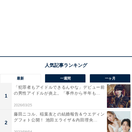
最新
一週間
一ヶ月
「犯罪者もアイドルできるんやな」デビュー前
の男性アイドルが炎上。「事件から半年も...
1
2026/03/25
藤田ニコル、稲葉友との結婚報告＆ウエディン
グフォト公開！ 池田エライザ＆内田理央...
2