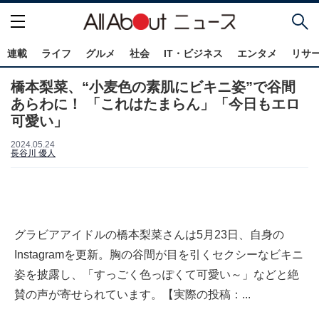
連載
ライフ
グルメ
社会
IT・ビジネス
エンタメ
リサ
橋本梨菜、“小麦色の素肌にビキニ姿”で谷間
あらわに！ 「これはたまらん」「今日もエロ
可愛い」
2024.05.24
長谷川 優人
グラビアアイドルの橋本梨菜さんは5月23日、自身の
Instagramを更新。胸の谷間が目を引くセクシーなビキニ
姿を披露し、「すっごく色っぽくて可愛い～」などと絶
賛の声が寄せられています。【実際の投稿：...