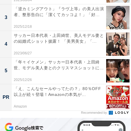
2023/08/04
「逆カミングアウト」『ラヴ上等』の美人出演
者、整形告白に「潔くてカッコよ！」「好...
3
2025/12/18
サッカー日本代表・上田綺世、美人モデル妻と
の結婚式ショット披露！ 「美男美女」「...
4
2023/06/27
「年々イケメン」サッカー日本代表・上田綺
世、モデル美人妻とのクリスマスショットに...
5
2025/12/26
「え、こんなセールやってたの？」80％OFF
以上が続々登場！Amazonの本気が...
PR
Amazon
Recommended by