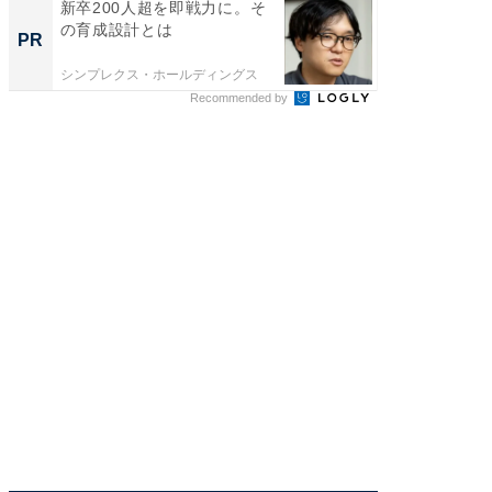
新卒200人超を即戦力に。そ
新卒20
の育成設計とは
の育成
PR
PR
シンプレクス・ホールディングス
シンプレ
Recommended by