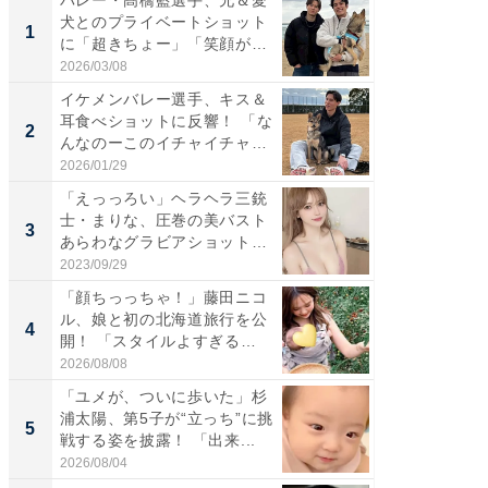
犬とのプライベートショット
は」高
1
1
に「超きちょー」「笑顔が見
災地を
れ...
「カ...
2026/03/08
2026/08/0
イケメンバレー選手、キス＆
「え、
耳食べショットに反響！ 「な
芸人、2
2
2
んなのーこのイチャイチャ
エットに
感...
2026/01/29
2026/08/0
「えっっろい」ヘラヘラ三銃
「脚が
士・まりな、圧巻の美バスト
横川尚
3
3
あらわなグラビアショット公
ムキな姿
開...
刃...
2023/09/29
2026/08/0
「顔ちっっちゃ！」藤田ニコ
「脳がバ
ル、娘と初の北海道旅行を公
装姿が話
4
4
開！ 「スタイルよすぎる
のお父さ
よ〜...
2026/08/08
2026/08/0
「ユメが、ついに歩いた」杉
「急に
浦太陽、第5子が“立っち”に挑
る」広
5
5
戦する姿を披露！ 「出来...
ョット
た」の..
2026/08/04
2026/08/0