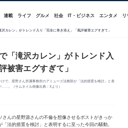
連載
ライフ
グルメ
社会
IT・ビジネス
エンタメ
リ
「滝沢カレン」がトレンド入り「完全に巻き添え」「風評被害エグすぎて」
”で「滝沢カレン」がトレンド入
評被害エグすぎて」
かけで、星野さん所属事務所のアミューズ法務部が「法的措置を検討」と表
が……。（サムネイル画像出典：Xより）
ソさんの星野源さんの不倫を想像させるポストがきっか
が「法的措置を検討」と表明するに至った今回の騒動。