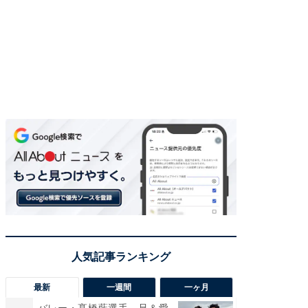
最新
一週間
一ヶ月
バレー・髙橋藍選手、兄＆愛
「さす