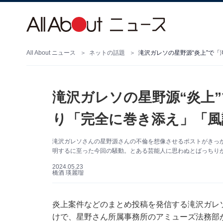
All About ニュース
ネットの話題
滝沢ガレソの星野源“炎上”で
滝沢ガレソの星野源“炎上
り「完全に巻き添え」「風
滝沢ガレソさんの星野源さんの不倫を想像させるポストがきっ
明するに至った今回の騒動。とある芸能人に思わぬとばっちり
2024.05.23
橋酒 瑛麗瑠
炎上案件などのまとめ投稿を発信する滝沢ガレ
けで、星野さん所属事務所のアミューズ法務部