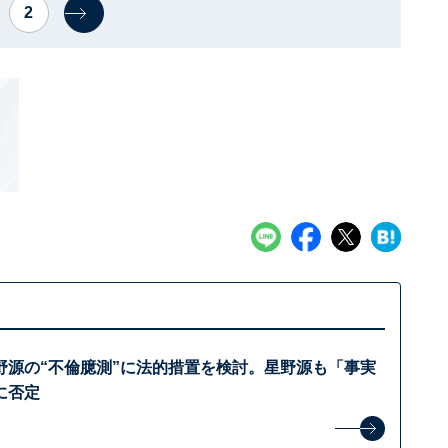
2
野源の“不倫臆測”に法的措置を検討。星野源も「事実
に否定