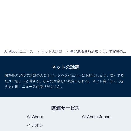
All About ニュース
ネットの話題
星野源＆新垣結衣について安堵の声上がる「ご夫婦がどれだけお怒りになっているかよく分かる」
ネットの話題
国内外のSNSで話題の人＆トピックをタイムリーにお届けします。知ってる
だけでちょっと得する、なんだか楽しい気分になれる、ネット発「知ら（な
きゃ）損」ニュースが盛りだくさん。
関連サービス
All About
All About Japan
イチオシ