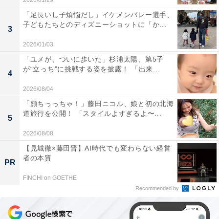
2026/01/29
「足長いし子煩悩だし」イケメンバレー選手、
子どもたちとのディズニーショットに「か...
3
2026/01/03
「ユメが、ついに歩いた」杉浦太陽、第5子
が“立っち”に挑戦する姿を披露！ 「出来...
4
2026/08/04
「顔ちっっちゃ！」藤田ニコル、娘と初の北海
道旅行を公開！ 「スタイルよすぎるよ〜...
5
2026/08/08
【見城徹×藤田晋】AI時代でも変わらない経営
者の本質
PR
FINCHI on GOETHE
Recommended by