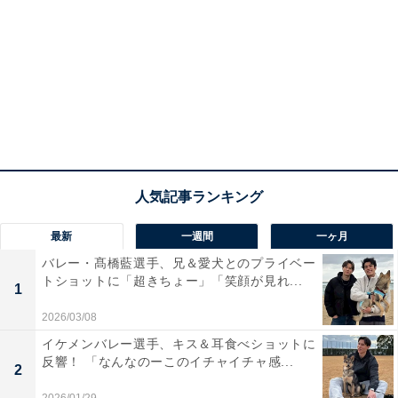
最新
一週間
一ヶ月
バレー・髙橋藍選手、兄＆愛犬とのプライベー
トショットに「超きちょー」「笑顔が見れ...
1
2026/03/08
イケメンバレー選手、キス＆耳食べショットに
反響！ 「なんなのーこのイチャイチャ感...
2