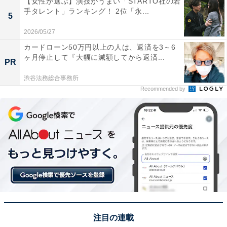
【女性が選ぶ】演技がうまい「STARTO社の若
View this post on Instagram
手タレント」ランキング！ 2位「永...
5
2026/05/27
カードローン50万円以上の人は、返済を3～6
ヶ月停止して『大幅に減額してから返済...
PR
渋谷法務総合事務所
Recommended by
A post shared by 横浜流星 (@ryuseiyokohama_official)
1位に選ばれたのは、「横浜流星」さんです。
モデルとして活躍した後、2011年に『仮面ライダーフォ
ーゼ』（テレビ朝日系）で俳優として本格デビュー。
『烈車戦隊トッキュウジャー』（テレビ朝日系）にも出
注目の連載
演し注目を集めると、映画『キセキ -あの日のソビト-』