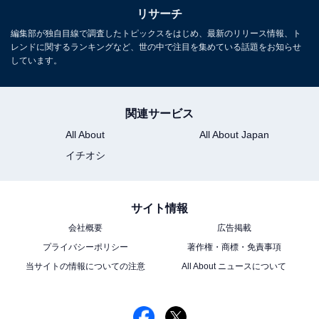
リサーチ
編集部が独自目線で調査したトピックスをはじめ、最新のリリース情報、ト
レンドに関するランキングなど、世の中で注目を集めている話題をお知らせ
しています。
関連サービス
All About
All About Japan
イチオシ
こちらもおすすめ
サイト情報
スラムダンクの「桜木花道」を演じてほしい芸
会社概要
広告掲載
能人ランキング！ 2位「鈴木亮平」を抑えた1位
は？
プライバシーポリシー
著作権・商標・免責事項
当サイトの情報についての注意
All About ニュースについて