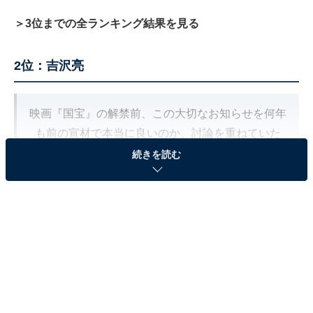
＞3位までの全ランキング結果を見る
2位：吉沢亮
映画『国宝』の解禁前、この大切なお知らせを何年
も前の宣材で本当に良いのか、討論を重ねていた
我々staff。近影素材を何度も見返して、カレンダー
続きを読む
の桜のお写真に差し替えを?
実は撮影時、HMさんが以前吉沢に合わせていたウ
ィッグを持参、桜だからピンクで撮る笑？と…黒髪
にしておいてよかったです?
pic.twitter.com/SWtevKvgZk
— 吉沢亮&STAFF (@ryo_staff)
March 20, 2024