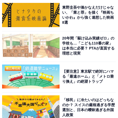
でブレークを果たします。
東野圭吾や湊かなえだけじゃな
い、「業と罪」を描く『映画ち
いかわ』から強く連想した映画
『初めて恋をした日に読む話』『着飾る恋には理由があ
8選
って』（共にTBS系）などのラブストーリーから、『ヴ
ィレッジ』『春に散る』など本格的な映画など幅広い作
20年間「駆け込み実績ゼロ」の
品に出演。2025年放送のNHK大河ドラマ『べらぼう〜蔦
学校も…「こども110番の家」
は本当に必要？ PTAが直面する
重栄華乃夢噺〜』では、主演を担当することが決定して
理想と現実
います。どんな役でも演じられる表現力を持ち端正なル
ックスの横浜さんなら、イケメンの流川役がピッタリで
【要注意】東京駅で絶対にハマ
す。
る「最遠ホーム」と「メトロ乗
り換え」の絶望トラップ
回答者からは、「キャラクターにマッチしそうだから」
（40代男性／東京都）、「クールに見えるし、運動神経
「移民」に冷たいのはどっちな
がいい」（30代女性／沖縄県）、「貧血っぽい白さが似
のか？ スイスの厳格過ぎる学歴
ているし、クールキャラも演じられるため」（20代女性
選別と、日本の曖昧過ぎる外国
人政策
／群馬県）などの意見が寄せられました。