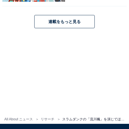
※回答者のコメントは原文ママです
連載をもっと見る
この記事の筆者：ゆるま 小林
長年にわたってテレビ局でバラエティ番組、情報番組な
どを制作。その後、フリーランスの編集・ライターに転
身。芸能情報に精通し、週刊誌、ネットニュースでテレ
ビや芸能人に関するコラムなどを執筆。編集プロダクシ
ョン「ゆるま」を立ち上げる。
3位までの全ランキング結果を見
次ページ
る
All About ニュース
リサーチ
スラムダンクの「流川楓」を演じてほしい芸能人ランキング！ 1位「横浜流星」、2位は？