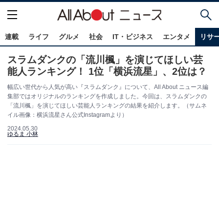
連載
ライフ
グルメ
社会
IT・ビジネス
エンタメ
リサ
スラムダンクの「流川楓」を演じてほしい芸
能人ランキング！ 1位「横浜流星」、2位は？
幅広い世代から人気が高い『スラムダンク』について、All About ニュース編
集部ではオリジナルのランキングを作成しました。今回は、スラムダンクの
「流川楓」を演じてほしい芸能人ランキングの結果を紹介します。（サムネ
イル画像：横浜流星さん公式Instagramより）
2024.05.30
ゆるま 小林