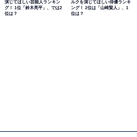
演じてほしい芸能人ランキン
ルクを演じてほしい俳優ランキ
ています。
グ！ 1位「鈴木亮平」、では2
ング！ 2位は「山崎賢人」、1
位は？
位は？
回答者からは、「端正な顔立ちとクールな印象が似てい
る感じがする」（50代男性／広島県）、「クールさの中
に、愛らしさがあるキャラクターが合う」（30代女性／
新潟県）、「雰囲気が似ていること、綺麗な顔立ちであ
るか」（20代女性／北海道）などの意見が寄せられまし
た。