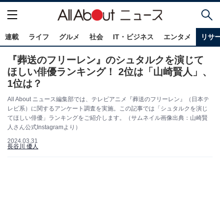
連載
ライフ
グルメ
社会
IT・ビジネス
エンタメ
リサ
『葬送のフリーレン』のシュタルクを演じて
ほしい俳優ランキング！ 2位は「山崎賢人」、
1位は？
All About ニュース編集部では、テレビアニメ『葬送のフリーレン』（日本テ
レビ系）に関するアンケート調査を実施。この記事では「シュタルクを演じ
てほしい俳優」ランキングをご紹介します。（サムネイル画像出典：山崎賢
人さん公式Instagramより）
2024.03.31
長谷川 優人