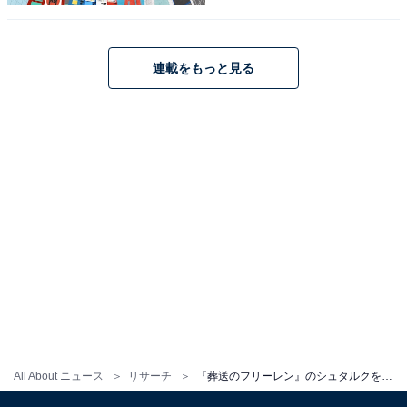
が集まりました。
※回答者コメントは原文ママです
連載をもっと見る
この記事の筆者：長谷川 優人
1990年生まれ。30代突入と同時期に未経験でライター業
を開始。日常系アニメと車好き。女性声優さんにも関心
をもち個人的にイベントへ参加している。現在の所有車
はスズキ ワゴンR（MH95S）。各地のアニメ作品の舞台
となった場所を聖地巡礼すべくドライブに出かける。
次ページ
5位までのランキング結果を見る
All About ニュース
リサーチ
『葬送のフリーレン』のシュタルクを演じてほしい俳優ランキング！ 2位は「山崎賢人」、1位は？