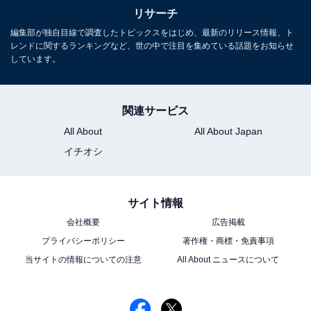
リサーチ
編集部が独自目線で調査したトピックスをはじめ、最新のリリース情報、ト
レンドに関するランキングなど、世の中で注目を集めている話題をお知らせ
しています。
関連サービス
All About
All About Japan
イチオシ
こちらもおすすめ
サイト情報
『葬送のフリーレン』の好きなキャラクターラ
会社概要
広告掲載
ンキング！ 1位「フリーレン」に続いて2位とな
プライバシーポリシー
著作権・商標・免責事項
ったのは？
当サイトの情報についての注意
All About ニュースについて