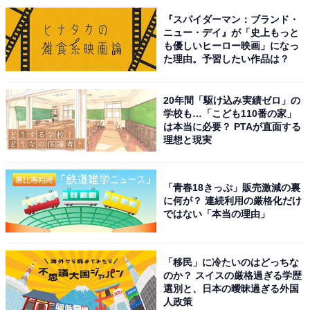
系特撮ドラマ『海賊戦隊ゴーカイジャー』（テレビ朝日
『スパイダーマン：ブランド・
系）にてゴーカイブルー役でデビュー。2021年に公開が
ニュー・デイ』が「史上もっと
も優しいヒーロー映画」になっ
開始された大人気漫画の実写化作品・映画『東京リベン
た理由。予習したい作品は？
ジャーズ』シリーズではメインキャストを務めました。
2024年にはドラマ『君が心をくれたから』（フジテレビ
20年間「駆け込み実績ゼロ」の
系）、映画『ゴジラ-1.0』などに出演。今後もさまざま
学校も…「こども110番の家」
な作品での好演が期待されています。
は本当に必要？ PTAが直面する
理想と現実
アンケート回答者からは「やんちゃそうだし元気なタイ
プに見えるのに、少し頼りないところや優しい雰囲気が
「青春18きっぷ」販売激減の裏
に何が？ 連続利用の厳格化だけ
出せそうだから」（埼玉県／50代女性）、「情けないシ
ではない「本当の理由」
ーンもそつなくこなせそう」（大阪府／30代女性）、
「見た目や声の雰囲気が似ていると感じたため」（東京
都／20代男性）、「運動神経が良さそうなのが、よく
「移民」に冷たいのはどっちな
のか？ スイスの厳格過ぎる学歴
駄々をこねたりへこんだりするシュタルクに合っている
選別と、日本の曖昧過ぎる外国
と感じるから」（愛知県／40代女性）といったコメント
人政策