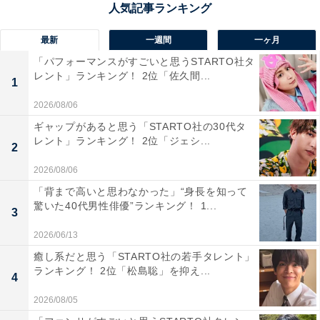
最新
一週間
一ヶ月
「パフォーマンスがすごいと思うSTARTO社タ
レント」ランキング！ 2位「佐久間...
1
2026/08/06
ギャップがあると思う「STARTO社の30代タ
レント」ランキング！ 2位「ジェシ...
2
1位：山田裕貴
2026/08/06
「背まで高いと思わなかった」“身長を知って
驚いた40代男性俳優”ランキング！ 1...
3
2026/06/13
癒し系だと思う「STARTO社の若手タレント」
ランキング！ 2位「松島聡」を抑え...
4
2026/08/05