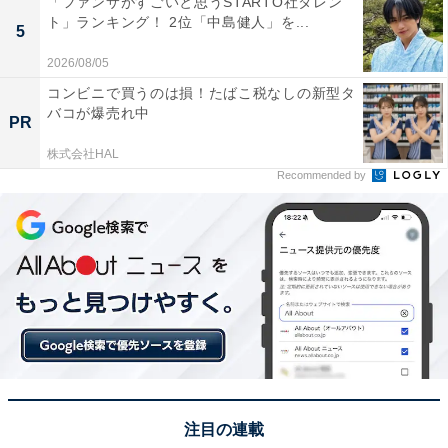
「ファンサがすごいと思うSTARTO社タレン
ト」ランキング！ 2位「中島健人」を...
5
2026/08/05
コンビニで買うのは損！たばこ税なしの新型タ
View this post on Instagram
バコが爆売れ中
PR
株式会社HAL
Recommended by
A post shared by GQ JAPAN (@gqjapan)
注目の連載
1位は「山田裕貴」さんでした。2011年、戦隊ヒーロー