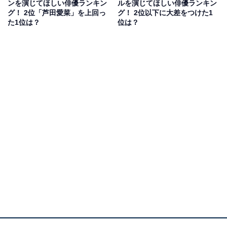
ンを演じてほしい俳優ランキン
ルを演じてほしい俳優ランキン
がある男性俳優です。漫画原作の実写化映画作品に多数
グ！ 2位「芦田愛菜」を上回っ
グ！ 2位以下に大差をつけた1
出演した経験があり、2017年公開の映画『ジョジョの奇
た1位は？
位は？
妙な冒険 ダイヤモンドは砕けない 第1章』、2024年公開
の映画『ゴールデンカムイ』などで主演を務め、高い評
価を受けています。
回答者からは「少し抜けてるキャラクターがピッタリだ
から」（兵庫県／30代女性）、「シュタルクの印象に合
うから」（広島県／40代女性）、「若々しい演技から力
強い演技までできると感じたため」（神奈川県／20代男
性）、「少しとぼけた演技も合いそうだと思う」（東京
都／30代男性）などの声が寄せられました。