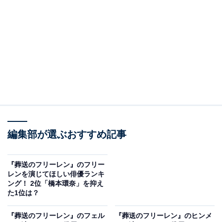
View this post on Instagram
編集部が選ぶおすすめ記事
A post shared by 山﨑賢人 (@kentooyamazaki)
『葬送のフリーレン』のフリー
レンを演じてほしい俳優ランキ
ング！ 2位「橋本環奈」を抑え
た1位は？
2位は「山崎賢人」さんでした（崎はたつさき）。第39
回日本アカデミー賞にて「新人俳優賞」を受賞した実績
『葬送のフリーレン』のフェル
『葬送のフリーレン』のヒンメ